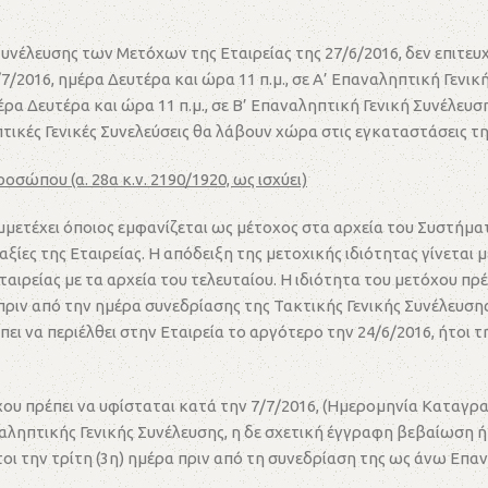
υνέλευσης των Μετόχων της Εταιρείας της 27/6/2016, δεν επιτευ
/7/2016, ημέρα Δευτέρα και ώρα 11 π.μ., σε Α’ Επαναληπτική Γενι
ημέρα Δευτέρα και ώρα 11 π.μ., σε Β’ Επαναληπτική Γενική Συνέλ
πτικές Γενικές Συνελεύσεις θα λάβουν χώρα στις εγκαταστάσεις τ
σώπου (α. 28α κ.ν. 2190/1920, ως ισχύει)
υμμετέχει όποιος εμφανίζεται ως μέτοχος στα αρχεία του Συστήμ
ς αξίες της Εταιρείας. Η απόδειξη της μετοχικής ιδιότητας γίνετ
αιρείας με τα αρχεία του τελευταίου. Η ιδιότητα του μετόχου πρ
πριν από την ημέρα συνεδρίασης της Τακτικής Γενικής Συνέλευσης
ει να περιέλθει στην Εταιρεία το αργότερο την 24/6/2016, ήτοι τ
χου πρέπει να υφίσταται κατά την 7/7/2016, (Ημερομηνία Καταγρ
αληπτικής Γενικής Συνέλευσης, η δε σχετική έγγραφη βεβαίωση ή
ήτοι την τρίτη (3η) ημέρα πριν από τη συνεδρίαση της ως άνω Επα