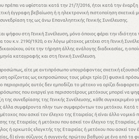
υ πρέπει να υφίσταται κατά την 21/7/2016, ήτοι κατά την έναρξη
ετική έγγραφη βεβαίωση ή η ηλεκτρονική πιστοποίηση σχετικά με 
τη συνεδρίαση της ως άνω Επαναληπτικής Γενικής Συνέλευσης.
 και ψήφου στη Γενική Συνέλευση, μόνο όποιος φέρει την ιδιότητ
του κ.ν. 2190/1920, ο εν λόγω μέτοχος μετέχει στη Γενική Συνέλ
ικαιούχου, ούτε την τήρηση άλλης ανάλογης διαδικασίας, η οπο
μηνία καταγραφής και στη Γενική Συνέλευση.
οπροσώπως, είτε με αντιπρόσωπο υπογράφοντας σχετική εξουσιοδότ
η ορίζοντας ως εκπροσώπους τους μέχρι τρία (3) φυσικά πρόσωπα
ο περιορισμός αυτός δεν εμποδίζει το μέτοχο να ορίζει διαφορετ
ιπρόσωπος που ενεργεί για περισσοτέρους μετόχους μπορεί να ψη
η της συνεδρίασης της Γενικής Συνέλευσης, κάθε συγκεκριμένο γε
ος άλλα συμφέροντα πλην των συμφερόντων του μετόχου. Κατά τ
έτοχος που ασκεί τον έλεγχο της Εταιρείας ή είναι άλλο νομικό
ίκησης της Εταιρείας ή μετόχου που ασκεί τον έλεγχο της Εταιρεία
λληλος ή ορκωτός ελεγκτής της Εταιρείας ή μετόχου που ασκεί το
ρείας, δ) είναι σύζυγος ή συγγενής πρώτου βαθμού με ένα από τα 