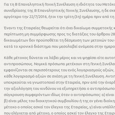
Για τη Β Επαναληπτική Γενική Συνέλευση η ιδιότητα του Μετόχο
συνεδρίασης της Β Επαναληπτικής Γενικής Συνέλευσης, η δε σχ
αργότερο την 22/7/2016, ήτοι την τρίτη (3η) ημέρα πριν από 
Έναντι της Εταιρείας θεωρείται ότι έχει δικαίωμα συμμετοχής
περίπτωση μη συμμόρφωσης προς τις διατάξεις του άρθρου 28α 
δικαιωμάτων δεν προϋποθέτει τη δέσμευση των μετοχών του δ
κατά το χρονικό διάστημα που μεσολαβεί ανάμεσα στην ημερο
Κάθε μέτοχος δύναται να λάβει μέρος και να ψηφίσει είτε αυτ
αντιπροσώπους. Νομικά πρόσωπα μετέχουν στη Γενική Συνέλευσ
εμφανίζονται σε περισσότερους του ενός λογαριασμούς αξιών, 
κάθε λογαριασμό αξιών σε σχέση με τη Γενική Συνέλευση. Αντ
υποχρεούται να γνωστοποιεί στην Εταιρεία, πριν από την έναρξ
την αξιολόγηση του κινδύνου να εξυπηρετήσει ο αντιπρόσωπ
σύγκρουση συμφερόντων ιδίως όταν ο αντιπρόσωπος: α) είναι μ
β) είναι μέλος του διοικητικού συμβουλίου ή της εν γένει διο
μέτοχο ο οποίος ασκεί τον έλεγχο της Εταιρείας, γ) είναι υπά
που ελέγχεται από μέτοχο, ο οποίος ασκεί τον έλεγχο της Εται