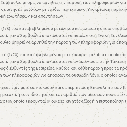
ό Συμβούλιο μπορεί να αρνηθεί την παροχή των πληροφοριών γι
α σε αιτήσεις μετόχων με το ίδιο περιεχόμενο. Υποχρέωση παροχ
 μορφή ερωτήσεων και απαντήσεων
1/5) του καταβεβλημένου μετοχικού κεφαλαίου η οποία υποβάλλετ
 Διοικητικό Συμβούλιο υποχρεούται να παρέχει στη Γενική Συνέλ
μβούλιο μπορεί να αρνηθεί την παροχή των πληροφοριών για απο
τό (1/20) του καταβεβλημένου μετοχικού κεφαλαίου η οποία υποβά
Διοικητικό Συμβούλιο υποχρεούται να ανακοινώσει στην Τακτική Γ
υς διευθυντές της Εταιρείας, καθώς και κάθε παροχή προς τα πρ
οχή των πληροφοριών για αποχρώντα ουσιώδη λόγο, ο οποίος ανα
ηφίας των μετόχων ισχύουν και σε περίπτωση Επαναληπτικών Γε
η μετοχική τους ιδιότητα και τον αριθμό των μετοχών που κατέχ
στον οποίο τηρούνται οι οικείες κινητές αξίες ή η πιστοποίηση 