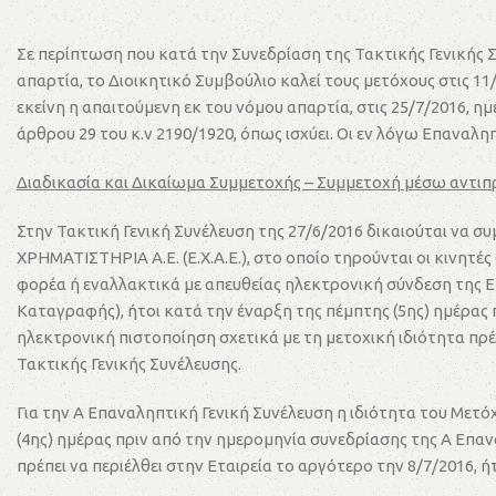
Σε περίπτωση που κατά την Συνεδρίαση της Τακτικής Γενικής Σ
απαρτία, το Διοικητικό Συμβούλιο καλεί τους μετόχους στις 11
εκείνη η απαιτούμενη εκ του νόμου απαρτία, στις 25/7/2016, 
άρθρου 29 του κ.ν 2190/1920, όπως ισχύει. Οι εν λόγω Επαναλη
Διαδικασία και Δικαίωμα Συμμετοχής – Συμμετοχή μέσω αντιπρο
Στην Τακτική Γενική Συνέλευση της 27/6/2016 δικαιούται να σ
ΧΡΗΜΑΤΙΣΤΗΡΙΑ Α.Ε. (Ε.Χ.Α.Ε.), στο οποίο τηρούνται οι κινητέ
φορέα ή εναλλακτικά με απευθείας ηλεκτρονική σύνδεση της Ετ
Καταγραφής), ήτοι κατά την έναρξη της πέμπτης (5ης) ημέρας 
ηλεκτρονική πιστοποίηση σχετικά με τη μετοχική ιδιότητα πρέπ
Τακτικής Γενικής Συνέλευσης.
Για την Α Επαναληπτική Γενική Συνέλευση η ιδιότητα του Μετό
(4ης) ημέρας πριν από την ημερομηνία συνεδρίασης της Α Επαν
πρέπει να περιέλθει στην Εταιρεία το αργότερο την 8/7/2016, 