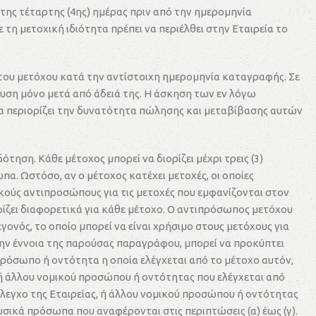
 της τέταρτης (4ης) ημέρας πριν από την ημερομηνία
τη μετοχική ιδιότητα πρέπει να περιέλθει στην Εταιρεία το
α του μετόχου κατά την αντίστοιχη ημερομηνία καταγραφής. Σε
ευση μόνο μετά από άδειά της. Η άσκηση των εν λόγω
ία περιορίζει την δυνατότητα πώλησης και μεταβίβασης αυτών
ηση. Κάθε μέτοχος μπορεί να διορίζει μέχρι τρεις (3)
. Ωστόσο, αν ο μέτοχος κατέχει μετοχές, οι οποίες
ικούς αντιπροσώπους για τις μετοχές που εμφανίζονται στον
φίζει διαφορετικά για κάθε μέτοχο. Ο αντιπρόσωπος μετόχου
γονός, το οποίο μπορεί να είναι χρήσιμο στους μετόχους για
ην έννοια της παρούσας παραγράφου, μπορεί να προκύπτει
 πρόσωπο ή οντότητα η οποία ελέγχεται από το μέτοχο αυτόν,
ς, ή άλλου νομικού προσώπου ή οντότητας που ελέγχεται από
ν έλεγχο της Εταιρείας, ή άλλου νομικού προσώπου ή οντότητας
φυσικά πρόσωπα που αναφέρονται στις περιπτώσεις (α) έως (γ).