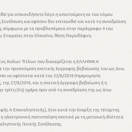
χθεί για οποιονδήποτε λόγο η απαιτούμενη εκ του νόμου
κή Συνέλευση και εφόσον δεν επιτευχθεί και κατά τη συνεδρίαση
ευση, σύμφωνα με τα προβλεπόμενα στην παράγραφο 4 του
ης Εταιρείας στην Ελευσίνα, θέση Πικροδάφνη.
ατος Άυλων Τίτλων που διαχειρίζεται η ΕΛΛΗΝΙΚΑ
αι με την προσκόμιση σχετικής έγγραφης βεβαίωσης του ως άνω
έπει να υφίσταται κατά την 22/6/2016 (Ημερομηνία
, της 27/6/2016, και η σχετική έγγραφη βεβαίωση ή η
ην τρίτη (3η) ημέρα πριν από τη συνεδρίαση της ως άνω
αφής Α Επαναληπτικής), ήτοι κατά την έναρξη της τέταρτης
 η ηλεκτρονική πιστοποίηση σχετικά με τη μετοχική ιδιότητα
ναληπτικής Γενικής Συνέλευσης.