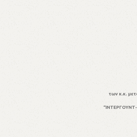
των κ.κ. με
“ΙΝΤΕΡΓΟΥΝΤ-Ξ