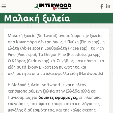
Μαλακή ξυλεία
Μαλακή ξυλεία (
Softwood
) ονομάζουμε την ξυλεία
από Κωνοφόρα Δέντρα όπως Η Πεύκη (
Pinus
spp
) , η
Ελάτη (
Abies
spp
) η Ερυθρελάτη (
Picea
spp
) , το
Pich
Pine
(
Pinus
spp
),
To
Oregon
Pine
(
Pseudotsuga
spp
),
O
Κέδρος (
Cedrus
spp
) κά. Συνήθως – όχι πάντα - τα
είδη αυτά έχουν μικρότερη πυκνότητα και
σκληρότητα από τα πλατύφυλλα είδη (
Hardwoods
)
Η
M
αλακή ξυλεία-
softwood
- είναι η πλέον
χρησιμοποιούμενη ξυλεία στην Ελλάδα αλλά και
Παγκοσμίως για
δομικές
εφαρμογές
, επιπλοποιία,
επενδύσεις
,
πατώματα
κουφώματα κ.α. λόγω της
μεγάλης διαθεσιμότητας, και της καλής σχέσης