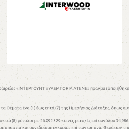
ς εταιρείας «ΙΝΤΕΡΓΟΥΝΤ ΞΥΛΕΜΠΟΡΙΑ ΑΤΕΝΕ» πραγματοποιήθηκε
 τα Θέματα ένα (1) έως επτά (7) της Ημερήσιας Διάταξης, όπως 
κτώ (8) μέτοχοι με 26.092.329.κοινές μετοχές επί συνόλου 34.
 σε απαρτία και συνεδρίασε εγκύρως επί των ως άνω Θεμάτων τη