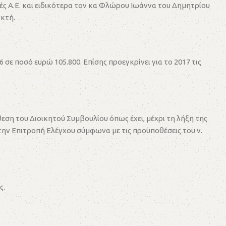
ές Α.Ε. και ειδικότερα τον κα Φλώρου Ιωάννα του Δημητρίου
γκτή.
σε ποσό ευρώ 105.800. Επίσης προεγκρίνει για το 2017 τις
ση του Διοικητού Συμβουλίου όπως έχει, μέχρι τη λήξη της
 την Επιτροπή Ελέγχου σύμφωνα με τις προϋποθέσεις του ν.
ς.