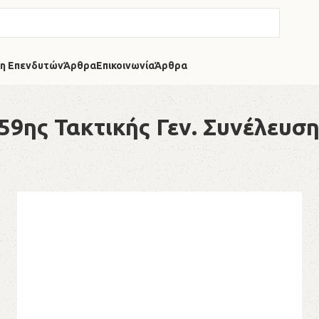
η Επενδυτών
Άρθρα
Επικοινωνία
Άρθρα
59ης Τακτικής Γεν. Συνέλευση