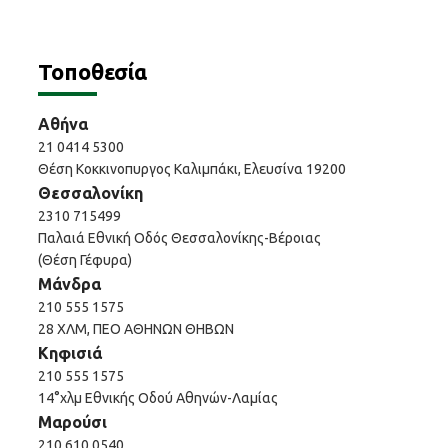
Τοποθεσία
Αθήνα
21 0414 5300
Θέση Κοκκινοπυργος Καλιμπάκι, Ελευσίνα 19200
Θεσσαλονίκη
2310 715499
Παλαιά Εθνική Οδός Θεσσαλονίκης-Βέροιας
(Θέση Γέφυρα)
Μάνδρα
210 555 1575
28 ΧΛΜ, ΠΕΟ ΑΘΗΝΩΝ ΘΗΒΩΝ
Κηφισιά
210 555 1575
14°χλμ Εθνικής Οδού Αθηνών-Λαμίας
Μαρούσι
210 610 0540