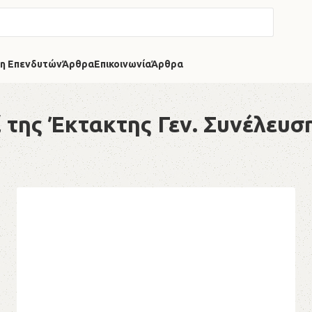
η Επενδυτών
Άρθρα
Επικοινωνία
Άρθρα
ί της Έκτακτης Γεν. Συνέλευσ