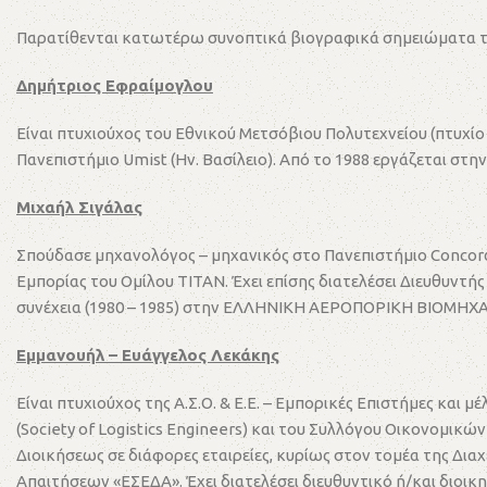
Παρατίθενται κατωτέρω συνοπτικά βιογραφικά σημειώματα τω
Δημήτριος Εφραίμογλου
Είναι πτυχιούχος του Εθνικού Μετσόβιου Πολυτεχνείου (πτυχίο
Πανεπιστήμιο Umist (Ην. Βασίλειο). Από το 1988 εργάζεται στη
Μιχαήλ Σιγάλας
Σπούδασε μηχανολόγος – μηχανικός στο Πανεπιστήμιο Concord
Εμπορίας του Ομίλου TITAN. Έχει επίσης διατελέσει Διευθυν
συνέχεια (1980 – 1985) στην ΕΛΛΗΝΙΚΗ ΑΕΡΟΠΟΡΙΚΗ ΒΙΟΜΗΧΑΝΙΑ
Εμμανουήλ – Ευάγγελος Λεκάκης
Είναι πτυχιούχος της Α.Σ.Ο. & Ε.Ε. – Εμπορικές Επιστήμες και
(Society of Logistics Engineers) και του Συλλόγου Οικονομικ
Διοικήσεως σε διάφορες εταιρείες, κυρίως στον τομέα της Δι
Απαιτήσεων «ΕΣΕΔΑ». Έχει διατελέσει διευθυντικό ή/και διοι