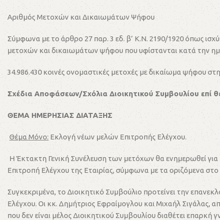
Αριθμός Μετοχών και Δικαιωμάτων Ψήφου
Σύμφωνα με το άρθρο 27 παρ. 3 εδ. β’ Κ.Ν. 2190/1920 όπως ι
μετοχών και δικαιωμάτων ψήφου που υφίστανται κατά την ημ
34.986.430 κοινές ονομαστικές μετοχές με δικαίωμα ψήφου στ
Σχέδια Αποφάσεων/Σχόλια Διοικητικού Συμβουλίου επί θ
ΘΕΜΑ ΗΜΕΡΗΣΙΑΣ ΔΙΑΤΑΞΗΣ
Θέμα Μόνο:
Εκλογή νέων μελών Επιτροπής Ελέγχου.
Η Έκτακτη Γενική Συνέλευση των μετόχων θα ενημερωθεί για 
Επιτροπή Ελέγχου της Εταιρίας, σύμφωνα με τα οριζόμενα στο 
Συγκεκριμένα, το Διοικητικό Συμβούλιο προτείνει την επανεκ
Ελέγχου. Οι κκ. Δημήτριος Εφραίμογλου και Μιχαήλ Σιγάλας, 
που δεν είναι μέλος Διοικητικού Συμβουλίου διαθέτει επαρκή γ