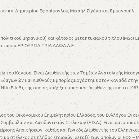
ν κκ. Δημητρίου Εφραίμογλου, Μιχαήλ Σιγάλα και Εμμανουήλ –
 πολιτικού μηχανικού) και κάτοχος μεταπτυχιακού τίτλου (MSc) 
ν εταιρία ΕΡΙΟΥΡΓΙΑ ΤΡΙΑ ΑΛΦΑ Α.Ε.
ia του Καναδά. Είναι Διευθυντής των Τοµέων Ανατολικής Μεσογ
τής Εξαγωγών και Διεθνούς Εμπορίας.Εργάστηκε στον Καναδά στη
 (Ε.Α.Β), της οποίας υπήρξε εμπορικός διευθυντής από το 1983 
 μέλος του Οικονομικού Επιμελητηρίου Ελλάδος, του Συλλόγου Εγκ
ών Συμβούλων και Διευθυντικών Στελεχών (F.D.A.). Είναι αυτοαπ
αχείρισης Απαιτήσεων, καθώς και Γενικός Διευθυντής του Ελλην
κητικό στέλεχος σε πλήθος εταιριών, μεταξύ των οποίων οι ΕΟΣ