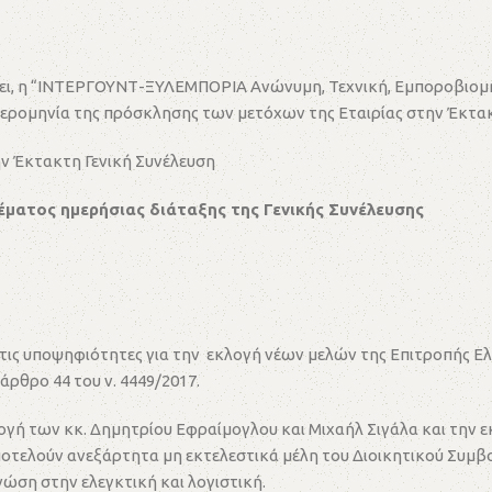
σχύει, η “ΙΝΤΕΡΓΟΥΝΤ-ΞΥΛΕΜΠΟΡΙΑ Ανώνυμη, Τεχνική, Εμποροβιομ
ερομηνία της πρόσκλησης των μετόχων της Εταιρίας στην Έκτακ
ην Έκτακτη Γενική Συνέλευση
έματος ημερήσιας διάταξης της Γενικής Συνέλευσης
τις υποψηφιότητες για την εκλογή νέων μελών της Επιτροπής Ελέ
άρθρο 44 του ν. 4449/2017.
λογή των κκ. Δημητρίου Εφραίμογλου και Μιχαήλ Σιγάλα και την 
αποτελούν ανεξάρτητα μη εκτελεστικά μέλη του Διοικητικού Συμβ
νώση στην ελεγκτική και λογιστική.