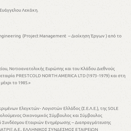
 Ευάγγελου Λεκάκη.
Engineering (Project Management – Διοίκηση Έργων ) από το
είου, Νοτιοανατολικής Ευρώπης και του Κλάδου Διεθνούς
ν εταιρία PRESTCOLD NORTH AMERICA LTD (1973-1979) και στη
μέχρι το 1985.»
εκριμένων Ελεγκτών- Λογιστών Ελλάδος (Σ.Ε.Λ.Ε.), της SOLE
ασχολούμενος Οικονομικός Σύμβουλος και Σύμβουλος
ικού Συνδέσμου Εταιριών Ενημέρωσης – Διαπραγμάτευσης
 – ΜΑΤΡΙΞ Α.Ε., ΕΛΛΗΝΙΚΟΣ ΣΥΝΔΕΣΜΟΣ ΕΤΑΙΡΕΙΩΝ