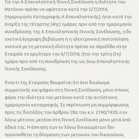
Για την Α Επαναληπτική Γενική Συνέλευση η ιδιότητα του
Μετόχου πρέπει να υφίσταται κατά την 5/7/2018,
(Ημερομηνία Καταγραφής Α Επαναληπτικής), ήτοι κατά την
έναρξη της τέταρτης (4ης) ημέρας πριν από την ημερομηνία
συνεδρίασης της Α Επαναληπτικής Γενικής Συνέλευσης, η δε
σχετική έγγραφη βεβαίωση ή η ηλεκτρονική πιστοποίηση
σχετικά με τη μετοχική ιδιότητα πρέπει να περιέλθει στην
Εταιρεία το αργότερο την 6/7/2018, ήτοι την τρίτη (3η)
ημέρα πριν από τη συνεδρίαση της ως άνω Επαναληπτικής
Γενικής Συνέλευσης.
Έναντι της Εταιρείας θεωρείται ότι έχει δικαίωμα
συμμετοχής και ψήφου στη Γενική Συνέλευση, μόνο όποιος
φέρει την ιδιότητα του μετόχου κατά την αντίστοιχη
ημερομηνία καταγραφής. Σε περίπτωση μη συμμόρφωσης
προς τις διατάξεις του άρθρου 28α του κ.ν. 2190/1920, ο εν
λόγω μέτοχος μετέχει στη Γενική Συνέλευση μόνο μετά από
άδειά της. Η άσκηση των εν λόγω δικαιωμάτων δεν
προϋποθέτει τη δέσμευση των μετοχών του δικαιούχου,