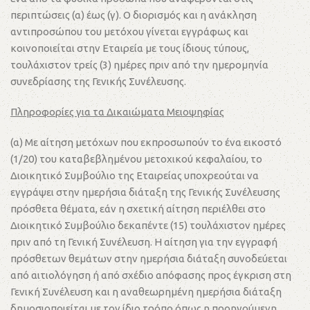
περιπτώσεις (α) έως (γ). Ο διορισμός και η ανάκληση
αντιπροσώπου του μετόχου γίνεται εγγράφως και
κοινοποιείται στην Εταιρεία με τους ίδιους τύπους,
τουλάχιστον τρείς (3) ημέρες πριν από την ημερομηνία
συνεδρίασης της Γενικής Συνέλευσης.
Πληροφορίες για τα Δικαιώματα Μειοψηφίας
(α) Με αίτηση μετόχων που εκπροσωπούν το ένα εικοστό
(1/20) του καταβεβλημένου μετοχικού κεφαλαίου, το
Διοικητικό Συμβούλιο της Εταιρείας υποχρεούται να
εγγράψει στην ημερήσια διάταξη της Γενικής Συνέλευσης
πρόσθετα θέματα, εάν η σχετική αίτηση περιέλθει στο
Διοικητικό Συμβούλιο δεκαπέντε (15) τουλάχιστον ημέρες
πριν από τη Γενική Συνέλευση. Η αίτηση για την εγγραφή
πρόσθετων θεμάτων στην ημερήσια διάταξη συνοδεύεται
από αιτιολόγηση ή από σχέδιο απόφασης προς έγκριση στη
Γενική Συνέλευση και η αναθεωρημένη ημερήσια διάταξη
δημοσιοποιείται με τον ίδιο τρόπο όπως η προηγούμενη