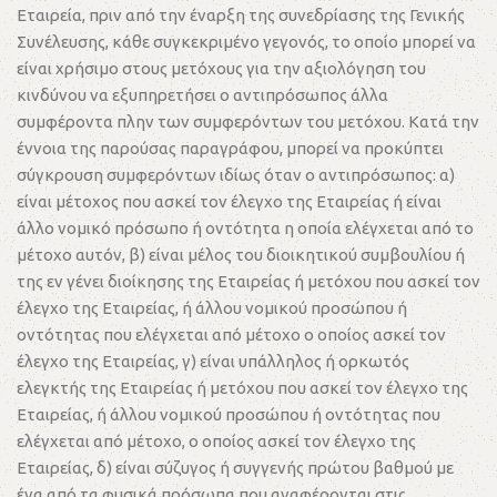
Εταιρεία, πριν από την έναρξη της συνεδρίασης της Γενικής
Συνέλευσης, κάθε συγκεκριμένο γεγονός, το οποίο μπορεί να
είναι χρήσιμο στους μετόχους για την αξιολόγηση του
κινδύνου να εξυπηρετήσει ο αντιπρόσωπος άλλα
συμφέροντα πλην των συμφερόντων του μετόχου. Κατά την
έννοια της παρούσας παραγράφου, μπορεί να προκύπτει
σύγκρουση συμφερόντων ιδίως όταν ο αντιπρόσωπος: α)
είναι μέτοχος που ασκεί τον έλεγχο της Εταιρείας ή είναι
άλλο νομικό πρόσωπο ή οντότητα η οποία ελέγχεται από το
μέτοχο αυτόν, β) είναι μέλος του διοικητικού συμβουλίου ή
της εν γένει διοίκησης της Εταιρείας ή μετόχου που ασκεί τον
έλεγχο της Εταιρείας, ή άλλου νομικού προσώπου ή
οντότητας που ελέγχεται από μέτοχο ο οποίος ασκεί τον
έλεγχο της Εταιρείας, γ) είναι υπάλληλος ή ορκωτός
ελεγκτής της Εταιρείας ή μετόχου που ασκεί τον έλεγχο της
Εταιρείας, ή άλλου νομικού προσώπου ή οντότητας που
ελέγχεται από μέτοχο, ο οποίος ασκεί τον έλεγχο της
Εταιρείας, δ) είναι σύζυγος ή συγγενής πρώτου βαθμού με
ένα από τα φυσικά πρόσωπα που αναφέρονται στις