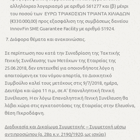
αλληλόχρεο λογαριασμό με αριθμό 561277 και (β) μέχρι
του ποσού των ΕΥΡΩ ΤΡΙΑΚΟΣΙΩΝ ΤΡΙΑΝΤΑ ΧΙΛΙΑΔΩΝ
(€330.000,00) προς εξασφάλιση της συμβάσεως δανείου
InnovFin SME Guarantee Facility με αριθμό 51924.
Διάφορα θέματα και ανακοινώσεις.
Σε περίπτωση που κατά την Συνεδρίαση της Τακτικής
Γενικής Συνέλευσης των Μετόχων της Εταιρείας της
25.06.2018, δεν επιτευχθεί για οποιονδήποτε λόγο η
απαιτούμενη εκ του νόμου απαρτία, το Διοικητικό
Συμβούλιο καλεί τους μετόχους στις 9/7/2018, ημέρα,
Δευτέρα και ώρα 11 π.μ., σε Α’ Επαναληπτική Γενική
Συνέλευση. Η εν λόγω Επαναληπτική Γενική Συνέλευση θα
λάβει χώρα στις εγκαταστάσεις της Εταιρείας στην Ελευσίνα,
θέση Πικροδάφνη.
Διαδικασία και Δικαίωμα Συμμετοχής – Συμμετοχή μέσω
αντιπροσώπου (α. 28α κ.ν. 2190/1920, ως ισχύει)