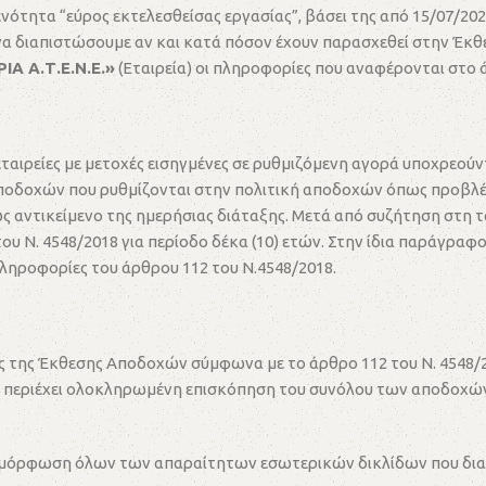
τητα “εύρος εκτελεσθείσας εργασίας”, βάσει της από 15/07/2020
 να διαπιστώσουμε αν και κατά πόσον έχουν παρασχεθεί στην Έκ
Α Α.Τ.Ε.Ν.Ε.»
(Εταιρεία) οι πληροφορίες που αναφέρονται στο 
ι εταιρείες με μετοχές εισηγμένες σε ρυθμιζόμενη αγορά υποχρε
ποδοχών που ρυθμίζονται στην πολιτική αποδοχών όπως προβλέπ
ως αντικείμενο της ημερήσιας διάταξης. Μετά από συζήτηση στη
Ν. 4548/2018 για περίοδο δέκα (10) ετών. Στην ίδια παράγραφο α
πληροφορίες του άρθρου 112 του Ν.4548/2018.
ης της Έκθεσης Αποδοχών σύμφωνα με το άρθρο 112 του Ν. 4548/20
α περιέχει ολοκληρωμένη επισκόπηση του συνόλου των αποδοχών
 διαμόρφωση όλων των απαραίτητων εσωτερικών δικλίδων που δια