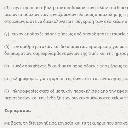
(β) την ετήσια μεταβολή των αποδοχών των μελών του διοικητ
μέσων αποδοχών των εργαζομένων πλήρους απασχόλησης της Ετ
στοιχείων, ώστε να διευκολύνεται η σύγκριση των στοιχείων α
(γ) τυχόν αποδοχές πάσης φύσεως από οποιαδήποτε εταιρεία αν
(δ) τον αριθμό μετοχών και δικαιωμάτων προαίρεσης για μετο
δικαιωμάτων, συμπεριλαμβανομένων της τιμής και της ημερο
(ε) τυχόν ασκηθέντα δικαιώματα προαιρέσεως από μέρους του
(στ) πληροφορίες για τη χρήση της δυνατότητας ανάκτησης 
(ζ) πληροφορίες σχετικά με τυχόν παρεκκλίσεις από την εφα
περιστάσεων και την ένδειξη των συγκεκριμένων στοιχείων τ
Συμπέρασμα
Με βάση, τη διενεργηθείσα εργασία και τα τεκμήρια που αποκ