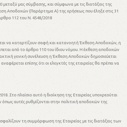
 μεταξύ μας σύμβασης, και σύμφωνα με τις διατάξεις της
θεση Αποδοχών (Παράρτημα Α) της χρήσεως που έληξε στις 31
άρθρο 112 του Ν. 4548/2018
ούνται να καταρτίζουν σαφή και κατανοητή Έκθεση Αποδοχών, η
εται από το άρθρο 110 του ίδιου νόμου. Η έκθεση αποδοχών
 τακτική γενική συνέλευση η Έκθεση Αποδοχών δημοσιεύεται
ναφέρεται επίσης ότι οι ελεγκτές της εταιρείας θα πρέπει να
18. Στο πλαίσιο αυτό η διοίκηση της Εταιρείας υποχρεούται
 όπως αυτές ρυθμίζονται στην πολιτική αποδοχών της
σφαλίζουν τη συμμόρφωση της Εταιρείας με τις διατάξεις των