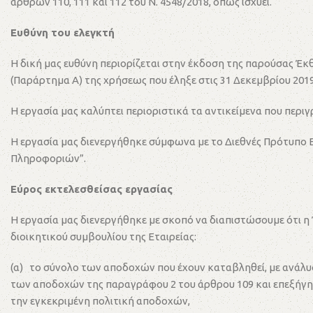
άρθρων 110, 111 και 112 του Ν. 4548/2018, όπως ισχύει.
Ευθύνη του ελεγκτή
Η δική μας ευθύνη περιορίζεται στην έκδοση της παρούσας Έκ
(Παράρτημα Α) της χρήσεως που έληξε στις 31 Δεκεμβρίου 2019
Η εργασία μας καλύπτει περιοριστικά τα αντικείμενα που περ
Η εργασία μας διενεργήθηκε σύμφωνα με το Διεθνές Πρότυπο 
Πληροφοριών”.
Εύρος εκτελεσθείσας εργασίας
Η εργασία μας διενεργήθηκε με σκοπό να διαπιστώσουμε ότι η
διοικητικού συμβουλίου της Εταιρείας:
(α) το σύνολο των αποδοχών που έχουν καταβληθεί, με ανάλ
των αποδοχών της παραγράφου 2 του άρθρου 109 και επεξήγη
την εγκεκριμένη πολιτική αποδοχών,