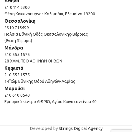
Αθήνα
21 0414 5300
Θέση Κοκκινοπυργος Καλιμπάκι, Ελευσίνα 19200
Θεσσαλονίκη
2310 715499
Παλαιά Εθνική Οδός Θεσσαλονίκης-Βέροιας
(Θέση Γέφυρα)
Μάνδρα
210 555 1575
28 ΧΛΜ, ΠΕΟ ΑΘΗΝΩΝ ΘΗΒΩΝ
Κηφισιά
210 555 1575
14°χλμ Εθνικής Οδού Αθηνών-Λαμίας
Μαρούσι
210 610 0540
Εμπορικό κέντρο ΑΙΘΡΙΟ, Αγίου Κωνσταντίνου 40
Developed by
Strings Digital Agency