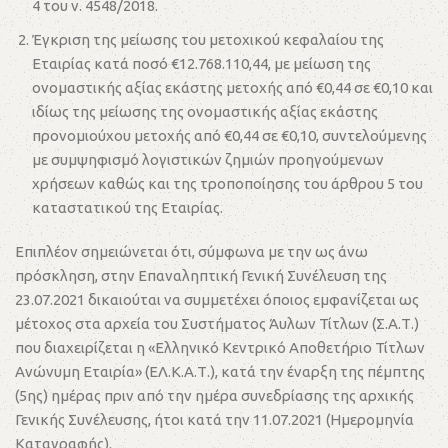
4 του ν. 4548/2018.
Έγκριση της μείωσης του μετοχικού κεφαλαίου της
Εταιρίας κατά ποσό €12.768.110,44, με μείωση της
ονομαστικής αξίας εκάστης μετοχής από €0,44 σε €0,10 και
ιδίως της μείωσης της ονομαστικής αξίας εκάστης
προνομιούχου μετοχής από €0,44 σε €0,10, συντελούμενης
με συμψηφισμό λογιστικών ζημιών προηγούμενων
χρήσεων καθώς και της τροποποίησης του άρθρου 5 του
καταστατικού της Εταιρίας.
Επιπλέον σημειώνεται ότι, σύμφωνα με την ως άνω
πρόσκληση, στην Επαναληπτική Γενική Συνέλευση της
23.07.2021 δικαιούται να συμμετέχει όποιος εμφανίζεται ως
μέτοχος στα αρχεία του Συστήματος Άυλων Τίτλων (Σ.Α.Τ.)
που διαχειρίζεται η «Ελληνικό Κεντρικό Αποθετήριο Τίτλων
Ανώνυμη Εταιρία» (ΕΛ.Κ.Α.Τ.), κατά την έναρξη της πέμπτης
(5ης) ημέρας πριν από την ημέρα συνεδρίασης της αρχικής
Γενικής Συνέλευσης, ήτοι κατά την 11.07.2021 (Ημερομηνία
Καταγραφής).