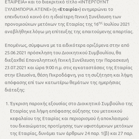
ΕΤΑΙΡΕΙΑ» και το διακριτικό τίτλο «ΙΝΤΕΡΓΟΥΝΤ
ΞΥΛΕΜΠΟΡΙΑ ΑΤΕΝΕ» (η «
Εταιρία
») ενημερώνει το
επενδυτικό κοινό ότι η ιδιαίτερη Γενική Συνέλευση των
ης
προνομιούχων μετόχων της Εταιρίας της 16
Ιουλίου 2021
αναβλήθηκε λόγω μη επίτευξης της απαιτούμενης απαρτίας.
Επομένως, σύμφωνα με τα ειδικότερα οριζόμενα στην από
25.06.2021 πρόσκληση του Διοικητικού Συμβουλίου, θα
διεξαχθεί Επαναληπτική Γενική Συνέλευση την Παρασκευή
23.07.2021 και ώρα 9:00 π.μ. στις εγκαταστάσεις της Εταιρίας
στην Ελευσίνα, θέση Πικροδάφνη, για τη συζήτηση και λήψη
απόφασης επί των κατωτέρω θεμάτων της ημερήσιας
διάταξης:
Έγκριση παροχής εξουσίας στο Διοικητικό Συμβούλιο της
Εταιρίας για λήψη απόφασης αύξησης του μετοχικού
κεφαλαίου της Εταιρίας και περιορισμού ή αποκλεισμού
του δικαιώματος προτίμησης των υφιστάμενων μετόχων
της Εταιρίας, δυνάμει των άρθρων 24 παρ. 1(β) και 27 παρ.