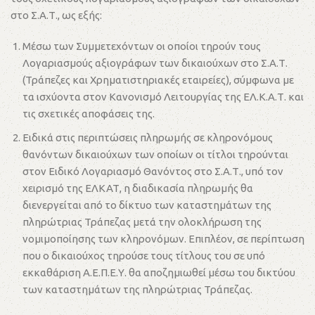
στο Σ.Α.Τ., ως εξής:
Μέσω των Συμμετεχόντων οι οποίοι τηρούν τους
Λογαριασμούς αξιογράφων των δικαιούχων στο Σ.Α.Τ.
(Τράπεζες και Χρηματιστηριακές εταιρείες), σύμφωνα με
τα ισχύοντα στον Κανονισμό Λειτουργίας της ΕΛ.Κ.Α.Τ. και
τις σχετικές αποφάσεις της.
Ειδικά στις περιπτώσεις πληρωμής σε κληρονόμους
θανόντων δικαιούχων των οποίων οι τίτλοι τηρούνται
στον Ειδικό Λογαριασμό Θανόντος στο Σ.Α.Τ., υπό τον
χειρισμό της ΕΛΚΑΤ, η διαδικασία πληρωμής θα
διενεργείται από το δίκτυο των καταστημάτων της
πληρώτριας Τράπεζας μετά την ολοκλήρωση της
νομιμοποίησης των κληρονόμων. Επιπλέον, σε περίπτωση
που ο δικαιούχος τηρούσε τους τίτλους του σε υπό
εκκαθάριση Α.Ε.Π.Ε.Υ. θα αποζημιωθεί μέσω του δικτύου
των καταστημάτων της πληρώτριας Τράπεζας.