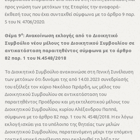
προς γνώση των μετόχων της Εταιρίας την αναφορά-
έκθεσή τους που έχει συνταχθεί σύμφωνα με το άρθρο 9 παρ.
5 του Ν. 4706/2020.
ο
Θέμα 9
: Ανακοίνωση εκλογής από το Διοικητικό
Συμβούλιο νέου μέλους του Διοικητικού Συμβουλίου σε
αντικατάσταση παραιτηθέντος σύμφωνα με το άρθρο
82 παρ. 1 του Ν.4548/2018
Το Διοικητικό Συμβούλιο ανακοινώσε στη Γενική Συνέλευση
των μετόχων ότι δυνάμει της από 14.03.2023 συνεδρίασής
του εξέλεξε τον κύριο Νικόλαο Γεράρδη, ως μέλος του
Διοικητικού Συμβουλίου σε αντικατάσταση του
παραιτηθέντος Προέδρου και μη εκτελεστικού μέλους του
Διοικητικού Συμβουλίου, κυρίου Αλέξανδρου Παππά,
σύμφωνα με το άρθρο 82 παρ. 1 του Ν. 4548/2018. Η εν λόγω
εκλογή ισχύει για το υπόλοιπο της θητείας των μελών
Διοικητικού Συμβουλίου, παρατεινόμενη μέχρι την επόμενη
τακτική γενική συνέλευση που ακολουθεί τη λήξη της