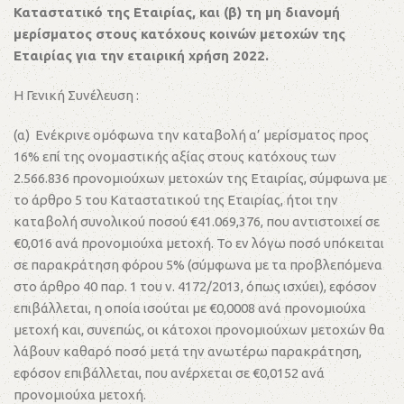
Καταστατικό της Εταιρίας, και (β) τη μη διανομή
μερίσματος στους κατόχους κοινών μετοχών της
Εταιρίας για την εταιρική χρήση 2022.
H Γενική Συνέλευση :
(α) Ενέκρινε ομόφωνα την καταβολή α’ μερίσματος προς
16% επί της ονομαστικής αξίας στους κατόχους των
2.566.836 προνομιούχων μετοχών της Εταιρίας, σύμφωνα με
το άρθρο 5 του Καταστατικού της Εταιρίας, ήτοι την
καταβολή συνολικού ποσού €41.069,376, που αντιστοιχεί σε
€0,016 ανά προνομιούχα μετοχή. Το εν λόγω ποσό υπόκειται
σε παρακράτηση φόρου 5% (σύμφωνα με τα προβλεπόμενα
στο άρθρο 40 παρ. 1 του ν. 4172/2013, όπως ισχύει), εφόσον
επιβάλλεται, η οποία ισούται με €0,0008 ανά προνομιούχα
μετοχή και, συνεπώς, οι κάτοχοι προνομιούχων μετοχών θα
λάβουν καθαρό ποσό μετά την ανωτέρω παρακράτηση,
εφόσον επιβάλλεται, που ανέρχεται σε €0,0152 ανά
προνομιούχα μετοχή.