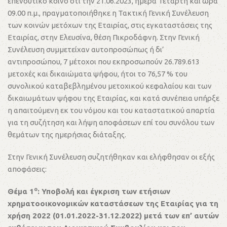
επενδυτικό κοινό ότι την 21.06.2023, ημέρα Τετάρτη και ώρα
09.00 π.μ., πραγματοποιήθηκε η Τακτική Γενική Συνέλευση
των κοινών μετόχων της Εταιρίας, στις εγκαταστάσεις της
Εταιρίας, στην Ελευσίνα, θέση Πικροδάφνη. Στην Γενική
Συνέλευση συμμετείχαν αυτοπροσώπως ή δι’
αντιπροσώπου, 7 μέτοχοι που εκπροσωπούν 26.789.613
μετοχές και δικαιώματα ψήφου, ήτοι το 76,57 % του
συνολικού καταβεβλημένου μετοχικού κεφαλαίου και των
δικαιωμάτων ψήφου της Εταιρίας, και κατά συνέπεια υπήρξε
η απαιτούμενη εκ του νόμου και του καταστατικού απαρτία
για τη συζήτηση και λήψη αποφάσεων επί του συνόλου των
θεμάτων της ημερήσιας διάταξης.
Στην Γενική Συνέλευση συζητήθηκαν και ελήφθησαν οι εξής
αποφάσεις:
ο
Θέμα 1
: Υποβολή και έγκριση των ετήσιων
χρηματοοικονομικών καταστάσεων της Εταιρίας για τη
χρήση 2022 (01.01.2022-31.12.2022) μετά των επ’ αυτών