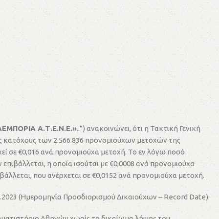
ΕΜΠΟΡΙΑ Α.Τ.Ε.Ν.Ε.»
..”) ανακοινώνει, ότι η Τακτική Γενική
ους κατόχους των 2.566.836 προνομιούχων μετοχών της
χεί σε €0,016 ανά προνομιούχα μετοχή. Το εν λόγω ποσό
επιβάλλεται, η οποία ισούται με €0,0008 ανά προνομιούχα
λλεται, που ανέρχεται σε €0,0152 ανά προνομιούχα μετοχή.
07.2023 (Ημερομηνία Προσδιορισμού Δικαιούχων – Record Date).
Χρηματιστήριο Αθηνών χωρίς το δικαίωμα λήψης του