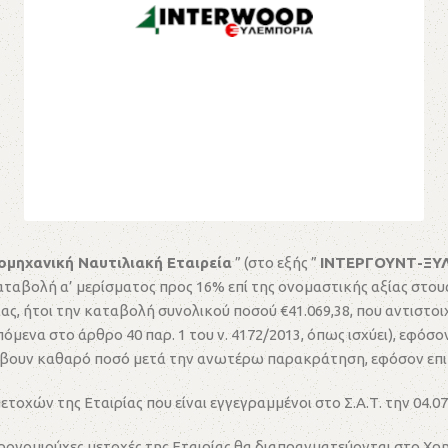
μηχανική Ναυτιλιακή Εταιρεία
” (στο εξής ”
ΙΝΤΕΡΓΟΥΝΤ-ΞΥΛ
 καταβολή α’ μερίσματος προς 16% επί της ονομαστικής αξίας στ
ας, ήτοι την καταβολή συνολικού ποσού €41.069,38, που αντιστοι
να στο άρθρο 40 παρ. 1 του ν. 4172/2013, όπως ισχύει), εφόσον 
άβουν καθαρό ποσό μετά την ανωτέρω παρακράτηση, εφόσον επιβά
ετοχών της Εταιρίας που είναι εγγεγραμμένοι στο Σ.Α.Τ. την 04.
ι προνομιούχες μετοχές της Εταιρίας θα διαπραγματεύονται στο 