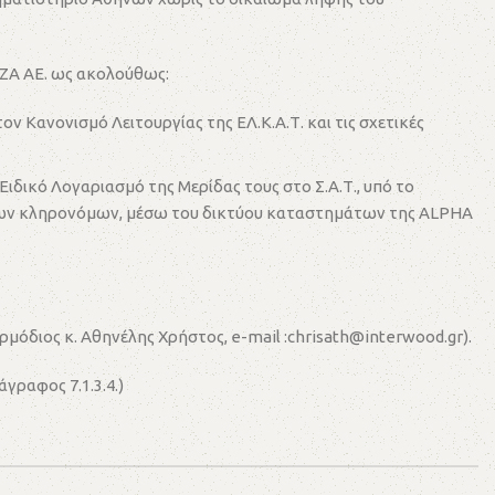
ΕΖΑ ΑΕ. ως ακολούθως:
 Κανονισμό Λειτουργίας της ΕΛ.Κ.Α.Τ. και τις σχετικές
ιδικό Λογαριασμό της Μερίδας τους στο Σ.Α.Τ., υπό το
 των κληρονόμων, μέσω του δικτύου καταστημάτων της ALPHA
μόδιος κ. Αθηνέλης Χρήστος, e-mail :chrisath@interwood.gr).
γραφος 7.1.3.4.)