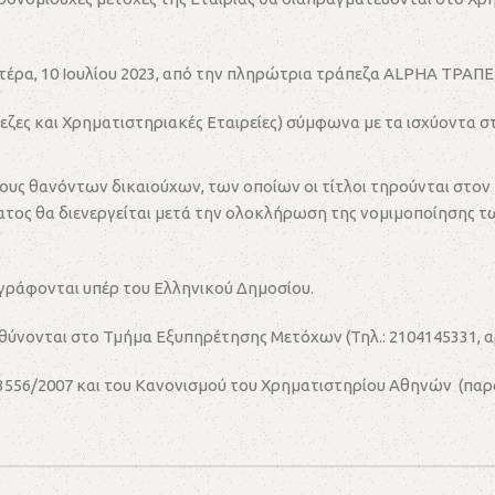
υτέρα, 10 Ιουλίου 2023, από την πληρώτρια τράπεζα ALPHA ΤΡΑΠ
ς και Χρηματιστηριακές Εταιρείες) σύμφωνα με τα ισχύοντα στον
υς θανόντων δικαιούχων, των οποίων οι τίτλοι τηρούνται στον Ε
ματος θα διενεργείται μετά την ολοκλήρωση της νομιμοποίησης
αγράφονται υπέρ του Ελληνικού Δημοσίου.
υθύνονται στο Τμήμα Εξυπηρέτησης Μετόχων (Τηλ.: 2104145331, αρ
3556/2007 και του Κανονισμού του Χρηματιστηρίου Αθηνών (παρά