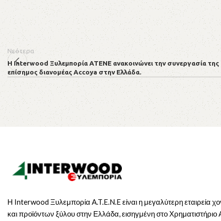
Νεότερα
Η Interwood Ξυλεμπορία ΑΤΕΝΕ ανακοινώνει την συνεργασία της μ
επίσημος διανομέας Accoya στην Ελλάδα.
Η Interwood Ξυλεμπορία A.T.E.N.E είναι η μεγαλύτερη εταιρεία χ
και προϊόντων ξύλου στην Ελλάδα, εισηγμένη στο Χρηματιστήριο