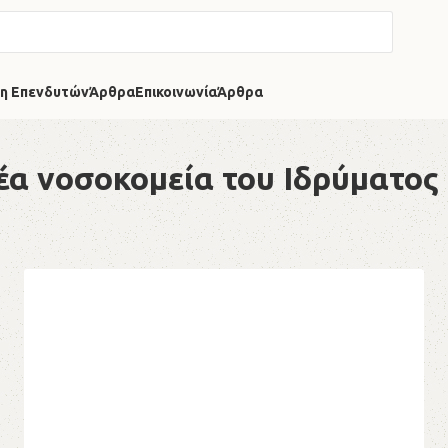
η Επενδυτών
Άρθρα
Επικοινωνία
Άρθρα
έα νοσοκομεία του Ιδρύματος