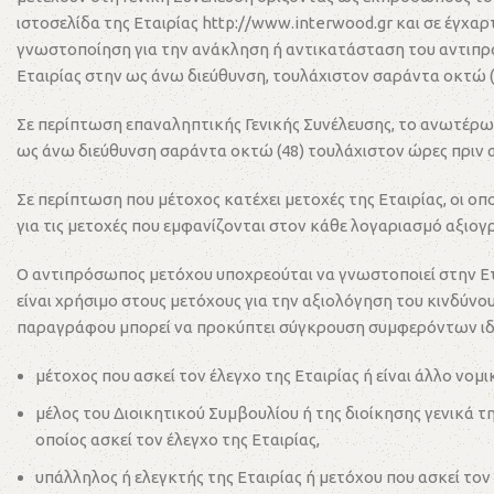
ιστοσελίδα της Εταιρίας http://www.interwood.gr και σε έγχ
γνωστοποίηση για την ανάκληση ή αντικατάσταση του αντιπ
Εταιρίας στην ως άνω διεύθυνση, τουλάχιστον σαράντα οκτώ (4
Σε περίπτωση επαναληπτικής Γενικής Συνέλευσης, το ανωτέρω
ως άνω διεύθυνση σαράντα οκτώ (48) τουλάχιστον ώρες πριν α
Σε περίπτωση που μέτοχος κατέχει μετοχές της Εταιρίας, οι ο
για τις μετοχές που εμφανίζονται στον κάθε λογαριασμό αξιογ
Ο αντιπρόσωπος μετόχου υποχρεούται να γνωστοποιεί στην Εται
είναι χρήσιμο στους μετόχους για την αξιολόγηση του κινδύ
παραγράφου μπορεί να προκύπτει σύγκρουση συμφερόντων ιδί
μέτοχος που ασκεί τον έλεγχο της Εταιρίας ή είναι άλλο νο
μέλος του Διοικητικού Συμβουλίου ή της διοίκησης γενικά τ
οποίος ασκεί τον έλεγχο της Εταιρίας,
υπάλληλος ή ελεγκτής της Εταιρίας ή μετόχου που ασκεί τον