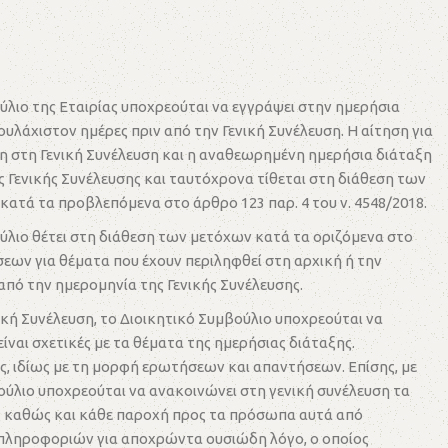
λιο της Εταιρίας υποχρεούται να εγγράψει στην ημερήσια
ουλάχιστον ημέρες πριν από την Γενική Συνέλευση. Η αίτηση για
 στη Γενική Συνέλευση και η αναθεωρημένη ημερήσια διάταξη
ς Γενικής Συνέλευσης και ταυτόχρονα τίθεται στη διάθεση των
 κατά τα προβλεπόμενα στο άρθρο 123 παρ. 4 του ν. 4548/2018.
ύλιο θέτει στη διάθεση των μετόχων κατά τα οριζόμενα στο
άσεων για θέματα που έχουν περιληφθεί στη αρχική ή την
από την ημερομηνία της Γενικής Συνέλευσης.
ική Συνέλευση, το Διοικητικό Συμβούλιο υποχρεούται να
είναι σχετικές με τα θέματα της ημερήσιας διάταξης.
ς, ιδίως με τη μορφή ερωτήσεων και απαντήσεων. Επίσης, με
ύλιο υποχρεούται να ανακοινώνει στη γενική συνέλευση τα
ίας καθώς και κάθε παροχή προς τα πρόσωπα αυτά από
ω πληροφοριών για αποχρώντα ουσιώδη λόγο, ο οποίος