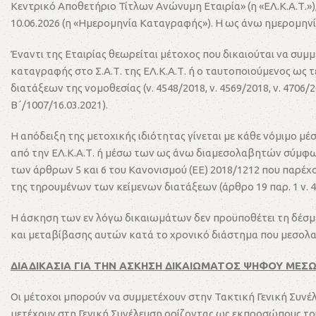
Κεντρικό Αποθετήριο Τίτλων Ανώνυμη Εταιρία» (η «ΕΛ.Κ.Α.Τ.»),
10.06.2026 (η «Ημερομηνία Καταγραφής»). Η ως άνω ημερομηνί
Έναντι της Εταιρίας θεωρείται μέτοχος που δικαιούται να συ
καταγραφής στο Σ.Α.Τ. της ΕΛ.Κ.Α.Τ. ή ο ταυτοποιούμενος 
διατάξεων της νομοθεσίας (ν. 4548/2018, ν. 4569/2018, ν. 470
Β΄/1007/16.03.2021).
Η απόδειξη της μετοχικής ιδιότητας γίνεται με κάθε νόμιμο μ
από την ΕΛ.Κ.Α.Τ. ή μέσω των ως άνω διαμεσολαβητών σύμφων
των άρθρων 5 και 6 του Κανονισμού (ΕΕ) 2018/1212 που παρέχ
της τηρουμένων των κείμενων διατάξεων (άρθρο 19 παρ. 1 ν. 45
Η άσκηση των εν λόγω δικαιωμάτων δεν προϋποθέτει τη δέσμε
και μεταβίβασης αυτών κατά το χρονικό διάστημα που μεσολα
ΔΙΑΔΙΚΑΣΙΑ ΓΙΑ ΤΗΝ ΑΣΚΗΣΗ ΔΙΚΑΙΩΜΑΤΟΣ ΨΗΦΟΥ ΜΕΣ
Οι μέτοχοι μπορούν να συμμετέχουν στην Τακτική Γενική Συν
μετέχουν στη Γενική Συνέλευση ορίζοντας ως εκπροσώπους τους