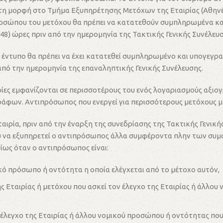
αρτη μορφή στο Τμήμα Εξυπηρέτησης Μετόχων της Εταιρίας (Αθηνέ
ροσώπου του μετόχου θα πρέπει να κατατεθούν συμπληρωμένα κ
8) ώρες πριν από την ημερομηνία της Τακτικής Γενικής Συνέλευσ
 έντυπο θα πρέπει να έχει κατατεθεί συμπληρωμένο και υπογεγ
πό την ημερομηνία της επαναληπτικής Γενικής Συνέλευσης.
ποίες εμφανίζονται σε περισσοτέρους του ενός λογαριασμούς αξι
ράφων. Αντιπρόσωπος που ενεργεί για περισσότερους μετόχους μπ
ρία, πριν από την έναρξη της συνεδρίασης της Τακτικής Γενικής
νου να εξυπηρετεί ο αντιπρόσωπος άλλα συμφέροντα πλην των συ
ως όταν ο αντιπρόσωπος είναι:
μικό πρόσωπο ή οντότητα η οποία ελέγχεται από το μέτοχο αυτόν,
ης Εταιρίας ή μετόχου που ασκεί τον έλεγχο της Εταιρίας ή άλλο
 έλεγχο της Εταιρίας ή άλλου νομικού προσώπου ή οντότητας που 