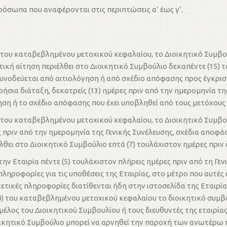
όσωπα που αναφέρονται στις περιπτώσεις α’ έως γ’.
 του καταβεβλημένου μετοχικού κεφαλαίου, το Διοικητικό Συμβού
ική αίτηση περιέλθει στο Διοικητικό Συμβούλιο δεκαπέντε (15) τ
νοδεύεται από αιτιολόγηση ή από σχέδιο απόφασης προς έγκριση
ήσια διάταξη, δεκατρείς (13) ημέρες πριν από την ημερομηνία τη
γηση ή το σχέδιο απόφασης που έχει υποβληθεί από τους μετόχους
 του καταβεβλημένου μετοχικού κεφαλαίου, το Διοικητικό Συμβο
ρες πριν από την ημερομηνία της Γενικής Συνέλευσης, σχέδια αποφ
θει στο Διοικητικό Συμβούλιο επτά (7) τουλάχιστον ημέρες πριν 
 Εταιρία πέντε (5) τουλάχιστον πλήρεις ημέρες πριν από τη Γεν
ληροφορίες για τις υποθέσεις της Εταιρίας, στο μέτρο που αυτές 
ικές πληροφορίες διατίθενται ήδη στην ιστοσελίδα της Εταιρία
) του καταβεβλημένου μετοχικού κεφαλαίου το διοικητικό συμβο
μέλος του Διοικητικού Συμβουλίου ή τους διευθυντές της εταιρ
Διοικητικό Συμβούλιο μπορεί να αρνηθεί την παροχή των ανωτέρ