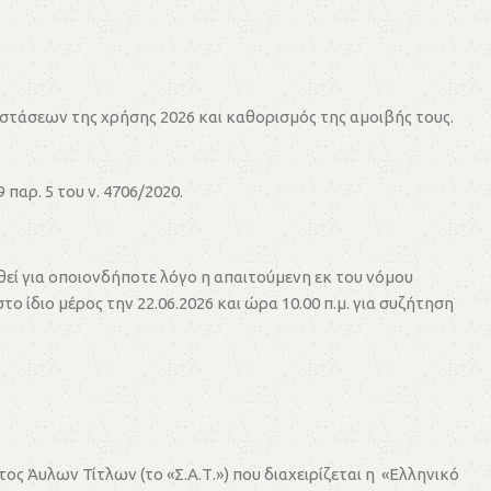
τάσεων της χρήσης 2026 και καθορισμός της αμοιβής τους.
αρ. 5 του ν. 4706/2020.
θεί για οποιονδήποτε λόγο η απαιτούμενη εκ του νόμου
 ίδιο μέρος την 22.06.2026 και ώρα 10.00 π.μ. για συζήτηση
ος Άυλων Τίτλων (το «Σ.Α.Τ.») που διαχειρίζεται η «Ελληνικό