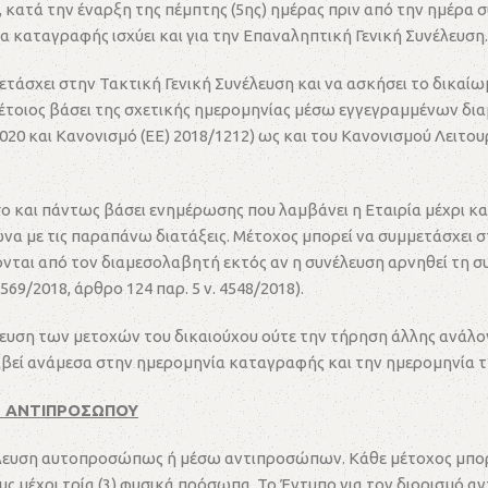
 κατά την έναρξη της πέμπτης (5ης) ημέρας πριν από την ημέρα σ
α καταγραφής ισχύει και για την Επαναληπτική Γενική Συνέλευση.
μμετάσχει στην Τακτική Γενική Συνέλευση και να ασκήσει το δικ
ως τέτοιος βάσει της σχετικής ημερομηνίας μέσω εγγεγραμμένω
6/2020 και Κανονισμό (ΕΕ) 2018/1212) ως και του Κανονισμού Λει
έσο και πάντως βάσει ενημέρωσης που λαμβάνει η Εταιρία μέχρι κα
α με τις παραπάνω διατάξεις. Μέτοχος μπορεί να συμμετάσχει σ
ονται από τον διαμεσολαβητή εκτός αν η συνέλευση αρνηθεί τη σ
69/2018, άρθρο 124 παρ. 5 ν. 4548/2018).
υση των μετοχών του δικαιούχου ούτε την τήρηση άλλης ανάλογη
βεί ανάμεσα στην ημερομηνία καταγραφής και την ημερομηνία τη
Ω ΑΝΤΙΠΡΟΣΩΠΟΥ
έλευση αυτοπροσώπως ή μέσω αντιπροσώπων. Κάθε μέτοχος μπορεί
 μέχρι τρία (3) φυσικά πρόσωπα. Το Έντυπο για τον διορισμό αν