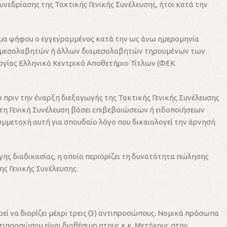
υνεδρίασης της Τακτικής Γενικής Συνέλευσης, ήτοι κατά την
αίωμα ψήφου ο εγγεγραμμένος κατά την ως άνω ημερομηνία
ν διαμεσολαβητών ή άλλων διαμεσολαβητών τηρουμένων των
τουργίας Ελληνικό Κεντρικό Αποθετήριο Τίτλων (ΦΕΚ
ι πριν την έναρξη διεξαγωγής της Τακτικής Γενικής Συνέλευσης
τη Γενική Συνέλευση βάσει επιβεβαιώσεων ή ειδοποιήσεων
υμμετοχή αυτή για σπουδαίο λόγο που δικαιολογεί την άρνησή
ς διαδικασίας, η οποία περιορίζει τη δυνατότητα πώλησης
ς Γενικής Συνέλευσης.
 να διορίζει μέχρι τρεις (3) αντιπροσώπους. Νομικά πρόσωπα
τιπροσώπου είναι διαθέσιμο στους κ.κ. Μετόχους στην