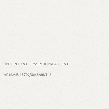
“ΙΝΤΕΡΓΟΥΝΤ – ΞΥΛΕΜΠΟΡΙΑ Α.Τ.Ε.Ν.Ε.”
ΑΡ.Μ.Α.Ε. 13709/06/Β/86/148