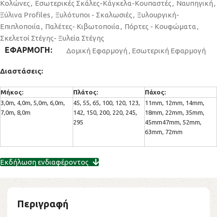
Κολώνες
,
Εσωτερικές Σκάλες-Κάγκελα-Kουπαστές
,
Ναυπηγική
,
Ξύλινα Profiles
,
Ξυλότυποι - Σκαλωσιές
,
Ξυλουργική-
Επιπλοποιία
,
Παλέτες- Κιβωτοποιία
,
Πόρτες - Κουφώματα
,
Σκελετοί Στέγης- Ξυλεία Στέγης
ΕΦΑΡΜΟΓΗ
Δομική Εφαρμογή
,
Εσωτερική Εφαρμογή
Διαστάσεις:
Μήκος:
Πλάτος:
Πάχος:
3,0m, 4,0m, 5,0m, 6,0m,
45, 55, 65, 100, 120, 123,
11mm, 12mm, 14mm,
7,0m, 8,0m
142, 150, 200, 220, 245,
18mm, 22mm, 35mm,
295
45mm47mm, 52mm,
63mm, 72mm
Εκδήλωση ενδιαφέροντος
Περιγραφή