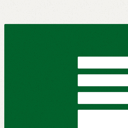
Βιομηχανική ξυλεία
,
Μελαμίνες