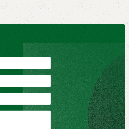
Βιομηχανική ξυλεία
,
Μελαμίνες