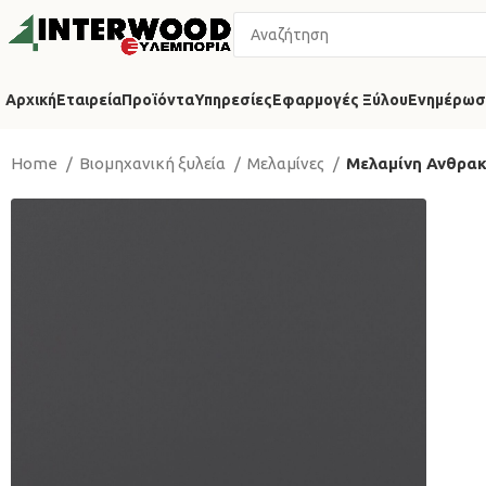
Αρχική
Εταιρεία
Προϊόντα
Υπηρεσίες
Εφαρμογές Ξύλου
Ενημέρωσ
Home
Βιομηχανική ξυλεία
Μελαμίνες
Μελαμίνη Ανθρακ