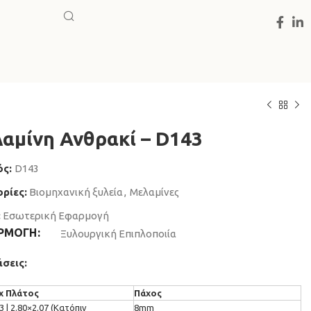
αμίνη Ανθρακί – D143
ός:
D143
ρίες:
Βιομηχανική ξυλεία
,
Μελαμίνες
:
Εσωτερική Εφαρμογή
ΡΜΟΓΗ
Ξυλουργική Επιπλοποιία
σεις:
3 | 2.80×2.07 (Κατόπιν
8mm