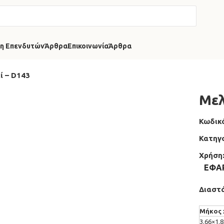
η Επενδυτών
Άρθρα
Επικοινωνία
Άρθρα
ί – D143
Μελ
Κωδικ
Κατηγο
Χρήση
ΕΦΑ
Διαστά
3.66×1.8