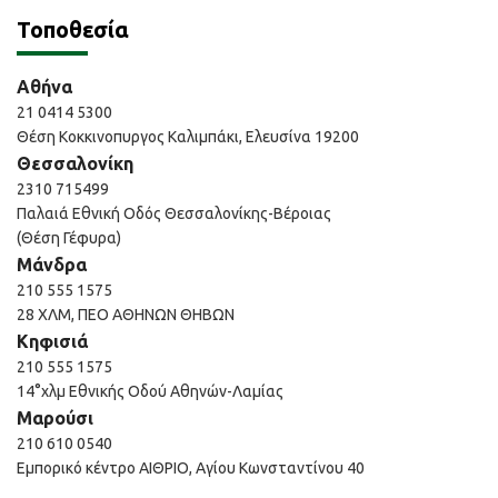
Τοποθεσία
Αθήνα
21 0414 5300
Θέση Κοκκινοπυργος Καλιμπάκι, Ελευσίνα 19200
Θεσσαλονίκη
2310 715499
Παλαιά Εθνική Οδός Θεσσαλονίκης-Βέροιας
(Θέση Γέφυρα)
Μάνδρα
210 555 1575
28 ΧΛΜ, ΠΕΟ ΑΘΗΝΩΝ ΘΗΒΩΝ
Κηφισιά
210 555 1575
14°χλμ Εθνικής Οδού Αθηνών-Λαμίας
Μαρούσι
210 610 0540
Εμπορικό κέντρο ΑΙΘΡΙΟ, Αγίου Κωνσταντίνου 40