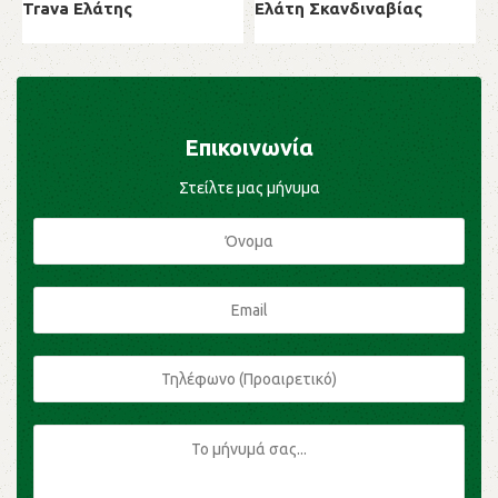
Trava Ελάτης
Ελάτη Σκανδιναβίας
Σ
Μαλακή ξυλεία
Μαλακή ξυλεία
Σ
Επικοινωνία
Στείλτε μας μήνυμα