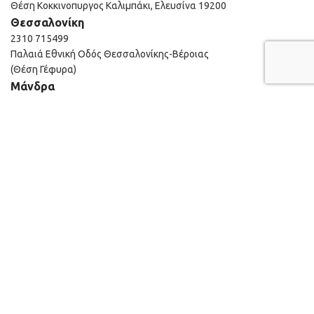
Θέση Κοκκινοπυργος Καλιμπάκι, Ελευσίνα 19200
Θεσσαλονίκη
2310 715499
Παλαιά Εθνική Οδός Θεσσαλονίκης-Βέροιας
(Θέση Γέφυρα)
Μάνδρα
210 555 1575
28 ΧΛΜ, ΠΕΟ ΑΘΗΝΩΝ ΘΗΒΩΝ
Κηφισιά
210 555 1575
14°χλμ Εθνικής Οδού Αθηνών-Λαμίας
Μαρούσι
210 610 0540
Εμπορικό κέντρο ΑΙΘΡΙΟ, Αγίου Κωνσταντίνου 40
Developed by
Strings Digital Agency