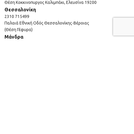
Θέση Κοκκινοπυργος Καλιμπάκι, Ελευσίνα 19200
Θεσσαλονίκη
2310 715499
Παλαιά Εθνική Οδός Θεσσαλονίκης-Βέροιας
(Θέση Γέφυρα)
Μάνδρα
210 555 1575
28 ΧΛΜ, ΠΕΟ ΑΘΗΝΩΝ ΘΗΒΩΝ
Κηφισιά
210 555 1575
14°χλμ Εθνικής Οδού Αθηνών-Λαμίας
Μαρούσι
210 610 0540
Εμπορικό κέντρο ΑΙΘΡΙΟ, Αγίου Κωνσταντίνου 40
Developed by
Strings Digital Agency