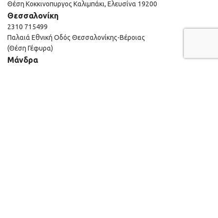
Θέση Κοκκινοπυργος Καλιμπάκι, Ελευσίνα 19200
Θεσσαλονίκη
2310 715499
Παλαιά Εθνική Οδός Θεσσαλονίκης-Βέροιας
(Θέση Γέφυρα)
Μάνδρα
210 555 1575
28 ΧΛΜ, ΠΕΟ ΑΘΗΝΩΝ ΘΗΒΩΝ
Κηφισιά
210 555 1575
14°χλμ Εθνικής Οδού Αθηνών-Λαμίας
Μαρούσι
210 610 0540
Εμπορικό κέντρο ΑΙΘΡΙΟ, Αγίου Κωνσταντίνου 40
Developed by
Strings Digital Agency