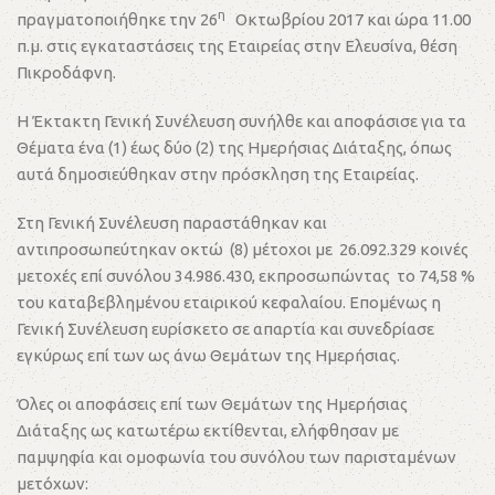
η
πραγματοποιήθηκε την 26
Οκτωβρίου 2017 και ώρα 11.00
π.μ. στις εγκαταστάσεις της Εταιρείας στην Ελευσίνα, θέση
Πικροδάφνη.
Η Έκτακτη Γενική Συνέλευση συνήλθε και αποφάσισε για τα
Θέματα ένα (1) έως δύο (2) της Ημερήσιας Διάταξης, όπως
αυτά δημοσιεύθηκαν στην πρόσκληση της Εταιρείας.
Στη Γενική Συνέλευση παραστάθηκαν και
αντιπροσωπεύτηκαν οκτώ (8) μέτοχοι με 26.092.329 κοινές
μετοχές επί συνόλου 34.986.430, εκπροσωπώντας το 74,58 %
του καταβεβλημένου εταιρικού κεφαλαίου. Επομένως η
Γενική Συνέλευση ευρίσκετο σε απαρτία και συνεδρίασε
εγκύρως επί των ως άνω Θεμάτων της Ημερήσιας.
Όλες οι αποφάσεις επί των Θεμάτων της Ημερήσιας
Διάταξης ως κατωτέρω εκτίθενται, ελήφθησαν με
παμψηφία και ομοφωνία του συνόλου των παρισταμένων
μετόχων: