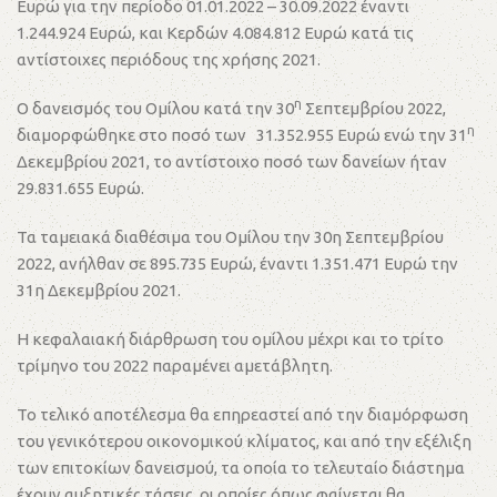
Ευρώ για την περίοδο 01.01.2022 – 30.09.2022 έναντι
1.244.924 Ευρώ, και Κερδών 4.084.812 Ευρώ κατά τις
αντίστοιχες περιόδους της χρήσης 2021.
η
Ο δανεισμός του Ομίλου κατά την 30
Σεπτεμβρίου 2022,
η
διαμορφώθηκε στο ποσό των 31.352.955 Ευρώ ενώ την 31
Δεκεμβρίου 2021, το αντίστοιχο ποσό των δανείων ήταν
29.831.655 Ευρώ.
Τα ταμειακά διαθέσιμα του Ομίλου την 30η Σεπτεμβρίου
2022, ανήλθαν σε 895.735 Ευρώ, έναντι 1.351.471 Ευρώ την
31η Δεκεμβρίου 2021.
Η κεφαλαιακή διάρθρωση του ομίλου μέχρι και το τρίτο
τρίμηνο του 2022 παραμένει αμετάβλητη.
Το τελικό αποτέλεσμα θα επηρεαστεί από την διαμόρφωση
του γενικότερου οικονομικού κλίματος, και από την εξέλιξη
των επιτοκίων δανεισμού, τα οποία το τελευταίο διάστημα
έχουν αυξητικές τάσεις, οι οποίες όπως φαίνεται θα