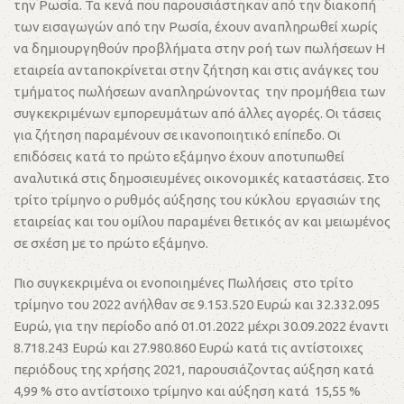
την Ρωσία. Τα κενά που παρουσιάστηκαν από την διακοπή
των εισαγωγών από την Ρωσία, έχουν αναπληρωθεί χωρίς
να δημιουργηθούν προβλήματα στην ροή των πωλήσεων Η
εταιρεία ανταποκρίνεται στην ζήτηση και στις ανάγκες του
τμήματος πωλήσεων αναπληρώνοντας την προμήθεια των
συγκεκριμένων εμπορευμάτων από άλλες αγορές. Οι τάσεις
για ζήτηση παραμένουν σε ικανοποιητικό επίπεδο. Οι
επιδόσεις κατά το πρώτο εξάμηνο έχουν αποτυπωθεί
αναλυτικά στις δημοσιευμένες οικονομικές καταστάσεις. Στο
τρίτο τρίμηνο ο ρυθμός αύξησης του κύκλου εργασιών της
εταιρείας και του ομίλου παραμένει θετικός αν και μειωμένος
σε σχέση με το πρώτο εξάμηνο.
Πιο συγκεκριμένα οι ενοποιημένες Πωλήσεις στο τρίτο
τρίμηνο του 2022 ανήλθαν σε 9.153.520 Ευρώ και 32.332.095
Ευρώ, για την περίοδο από 01.01.2022 μέχρι 30.09.2022 έναντι
8.718.243 Ευρώ και 27.980.860 Ευρώ κατά τις αντίστοιχες
περιόδους της χρήσης 2021, παρουσιάζοντας αύξηση κατά
4,99 % στο αντίστοιχο τρίμηνο και αύξηση κατά 15,55 %