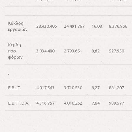
Κύκλος
28.430.406
24.491.767
16,08
8.376.956
εργασιών
Κέρδη
προ
3.034.480
2.793.651
8,62
527.950
φόρων
Ε.Β.Ι.Τ.
4.017.543
3.710.530
8,27
881.207
Ε.Β.Ι.Τ.D.A.
4.316.757
4.010.262
7,64
989.577