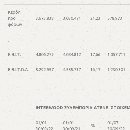
Κέρδη
προ
3.673.838
3.030.471
21,23
578.973
φόρων
Ε.Β.Ι.Τ.
4.806.279
4.084.812
17,66
1.057.711
Ε.Β.Ι.Τ.D.A.
5.292.957
4.555.737
16,17
1.230.301
INTERWOOD ΞΥΛΕΜΠΟΡΙΑ ΑΤΕΝΕ ΣΤΟΙΧΕΙΑ
01/01-
01/01-
01/07-
%
30/09/22
30/09/21
30/09/22