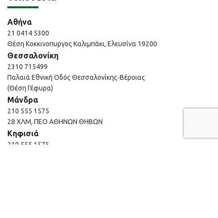
Αθήνα
21 0414 5300
Θέση Κοκκινοπυργος Καλιμπάκι, Ελευσίνα 19200
Θεσσαλονίκη
2310 715499
Παλαιά Εθνική Οδός Θεσσαλονίκης-Βέροιας
(Θέση Γέφυρα)
Μάνδρα
210 555 1575
28 ΧΛΜ, ΠΕΟ ΑΘΗΝΩΝ ΘΗΒΩΝ
Κηφισιά
210 555 1575
14°χλμ Εθνικής Οδού Αθηνών-Λαμίας
Μαρούσι
210 610 0540
Εμπορικό κέντρο ΑΙΘΡΙΟ, Αγίου Κωνσταντίνου 40