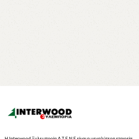
Η Interwood Ξυλεμπορία A.T.E.N.E είναι η μεγαλύτερη εταιρεία