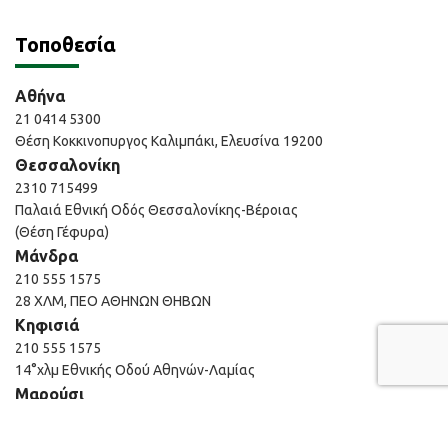
Τοποθεσία
Αθήνα
21 0414 5300
Θέση Κοκκινοπυργος Καλιμπάκι, Ελευσίνα 19200
Θεσσαλονίκη
2310 715499
Παλαιά Εθνική Οδός Θεσσαλονίκης-Βέροιας
(Θέση Γέφυρα)
Μάνδρα
210 555 1575
28 ΧΛΜ, ΠΕΟ ΑΘΗΝΩΝ ΘΗΒΩΝ
Κηφισιά
210 555 1575
14°χλμ Εθνικής Οδού Αθηνών-Λαμίας
Μαρούσι
210 610 0540
Εμπορικό κέντρο ΑΙΘΡΙΟ, Αγίου Κωνσταντίνου 40