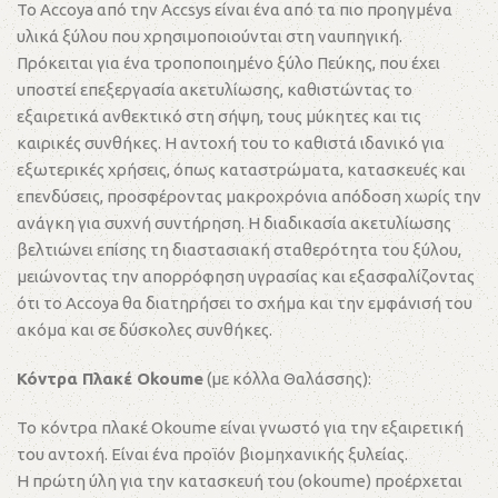
Το Accoya από την Accsys είναι ένα από τα πιο προηγμένα
υλικά ξύλου που χρησιμοποιούνται στη ναυπηγική.
Πρόκειται για ένα τροποποιημένο ξύλο Πεύκης, που έχει
υποστεί επεξεργασία ακετυλίωσης, καθιστώντας το
εξαιρετικά ανθεκτικό στη σήψη, τους μύκητες και τις
καιρικές συνθήκες. Η αντοχή του το καθιστά ιδανικό για
εξωτερικές χρήσεις, όπως καταστρώματα, κατασκευές και
επενδύσεις, προσφέροντας μακροχρόνια απόδοση χωρίς την
ανάγκη για συχνή συντήρηση. Η διαδικασία ακετυλίωσης
βελτιώνει επίσης τη διαστασιακή σταθερότητα του ξύλου,
μειώνοντας την απορρόφηση υγρασίας και εξασφαλίζοντας
ότι το Accoya θα διατηρήσει το σχήμα και την εμφάνισή του
ακόμα και σε δύσκολες συνθήκες.
Κόντρα Πλακέ Okoume
(με κόλλα Θαλάσσης):
Το κόντρα πλακέ Okoume είναι γνωστό για την εξαιρετική
του αντοχή. Είναι ένα προϊόν βιομηχανικής ξυλείας.
Η πρώτη ύλη για την κατασκευή του (okoume) προέρχεται