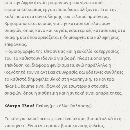
από την Αφρική ενώ η παραγωγή του γίνεται από
ευρωπαϊκά κυρίως εργοστάσια διασφαλίζοντας έτσι την
καλή ποιότητα συγκόλλησης του τελικού προϊόντος.
Χρησιμοποιείται κυρίως για την κατασκευή ελαφρών
σκαφών, όπως κανό και καγιάκ, εσωτερικές κατασκευές στα
σκάφη, και όπου χρειάζεται η δημιουργία και κάλυψη μιας
επιφάνειας.
Η ομοιομορφία της επιφάνειάς και η ευκολία κατεργασίας
του, το καθιστούν ιδανικό για βαφή, πλαστικοποίηση,
επένδυση και διάφορα φινίρισματα, ενώ παράλληλα η
ικανότητά του να αντέχει σε υγρασία και υδάτινες συνθήκες
το καθιστά δημοφιλές υλικό στη ναυπηγική. Το κόντρα
πλακέ Okoume είναι ιδανικό για εσωτερικά στοιχεία
σκαφών, όπου η αισθητική και η αντοχή είναι απαραίτητες.
Κόντρα Πλακέ
Πεύκη
(με κόλλα Θαλάσσης):
Το κόντρα πλακέ πεύκης είναι ένα ακόμη βασικό υλικό στη
ναυπηγική. Είναι ένα προϊόν βιομηχανικής ξυλείας.