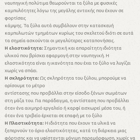
ναυπηγική πολύτιμα θεωρούνται τα ξύλα με φυσικές
καμπυλότητες λόγω της μεγάλης αντοχής που έχουν σε
φορτίσεις
κάμψης. Τα ξύλα αυτά συμβάλουν στην κατασκευή
καμπυλωτών τμημάτων κυρίως του σκελετού διότι σε αυτά
τα σημεία ασκούνται οι μεγαλύτερες καταπονήσεις.
Η ελαστικότητα:
Σημαντική και απαραίτητη ιδιότητα
υλικού που βρίσκει εφαρμογή στην ναυπηγική. Η
ελαστικότητα είναι η ικανότητα που έχει το ξύλο να λυγίζει
χωρίς να σπάει.
Η σκληρότητα:
Ως σκληρότητα του ξύλου, μπορούμε να
ορίσουμε το μέτρο
αντίστασης που προβάλλει στην είσοδο ξένων σωμάτων
στη μάζα του. Για παράδειγμα, η αντίσταση που προβάλλει
όταν ένα αιχμηρό εργαλείο ή καρφί εισχωρεί μέσα του, ή
όταν ένα τριβείο έρχεται σε επαφή με το ξύλο
Η Πλαστικότητα:
Η ιδιότητα που έχουν τα υλικά να
ξεπερνούν το όριο ελαστικότητας, κατά τη διάρκεια μιας
φόρτισης και να υφίστανται μόνιμη παραμόρφωση, χωρίς να