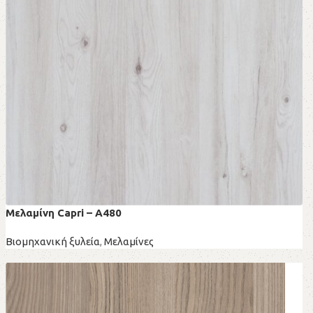
Μελαμίνη Capri – A480
Βιομηχανική ξυλεία
,
Μελαμίνες