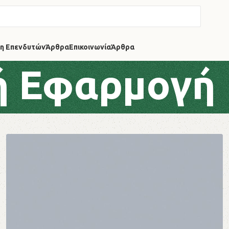
η Επενδυτών
Άρθρα
Επικοινωνία
Άρθρα
ή Εφαρμογή