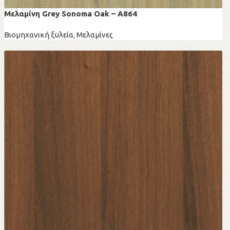
Μελαμίνη Grey Sonoma Oak – A864
Βιομηχανική ξυλεία
,
Μελαμίνες