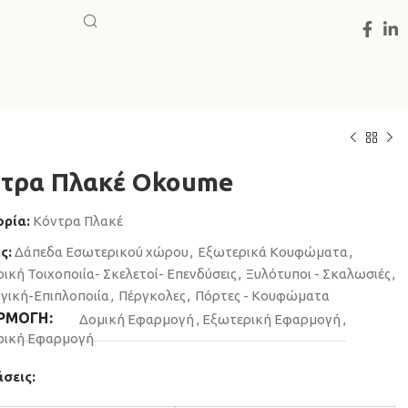
τρα Πλακέ Okoume
ρία:
Κόντρα Πλακέ
ς:
Δάπεδα Εσωτερικού χώρου
,
Εξωτερικά Κουφώματα
,
ική Τοιχοποιία- Σκελετοί- Επενδύσεις
,
Ξυλότυποι - Σκαλωσιές
,
γική-Επιπλοποιία
,
Πέργκολες
,
Πόρτες - Κουφώματα
ΡΜΟΓΗ
Δομική Εφαρμογή
,
Εξωτερική Εφαρμογή
,
ρική Εφαρμογή
σεις: