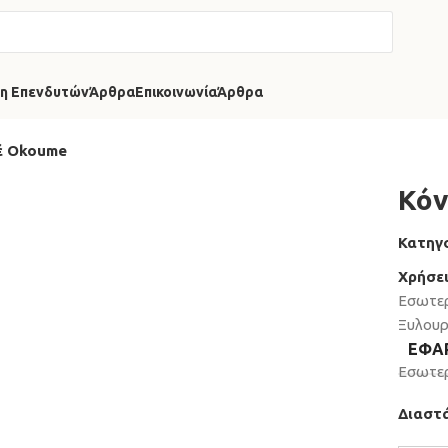
η Επενδυτών
Άρθρα
Επικοινωνία
Άρθρα
έ Okoume
Κόν
Κατηγο
Χρήσει
Εσωτερ
Ξυλουρ
ΕΦΑ
Εσωτε
Διαστά