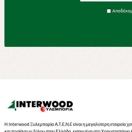
Αποδέχομ
Η Interwood Ξυλεμπορία A.T.E.N.E είναι η μεγαλύτερη εταιρεία χ
και προϊόντων ξύλου στην Ελλάδα, εισηγμένη στο Χρηματιστήριο