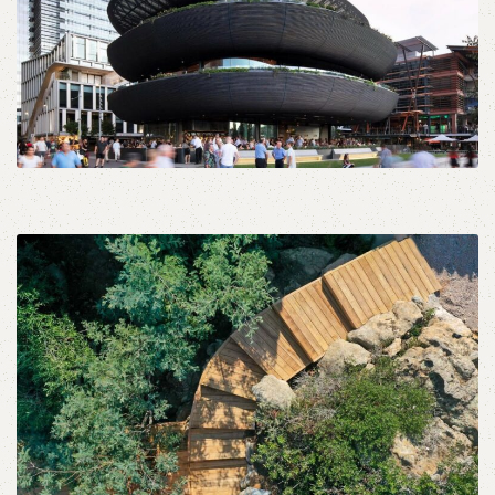
Αρχιτεκτονική
Εξωτερικού Χώρου
Ξυλεία Κήπου