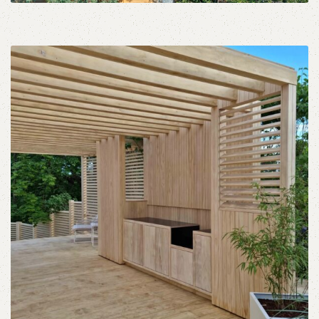
Εξωτερικές Σκάλες
Κάγκελα Κουπαστές