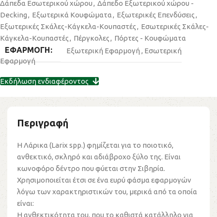
Δάπεδα Εσωτερικού χώρου
,
Δάπεδο Εξωτερικού χώρου -
Decking
,
Εξωτερικά Κουφώματα
,
Εξωτερικές Επενδύσεις
,
Εξωτερικές Σκάλες-Κάγκελα-Κουπαστές
,
Εσωτερικές Σκάλες-
Κάγκελα-Kουπαστές
,
Πέργκολες
,
Πόρτες - Κουφώματα
ΕΦΑΡΜΟΓΗ
Εξωτερική Εφαρμογή
,
Εσωτερική
Εφαρμογή
Εκδήλωση ενδιαφέροντος
Περιγραφή
Η Λάρικα (Larix spp.) φημίζεται για το ποιοτικό,
ανθεκτικό, σκληρό και αδιάβροχο ξύλο της. Είναι
κωνοφόρο δέντρο που φύεται στην Σιβηρία.
Χρησιμοποιείται έτσι σε ένα ευρύ φάσμα εφαρμογών
λόγω των χαρακτηριστικών του, μερικά από τα οποία
είναι:
Η ανθεκτικότητα του, που το καθιστά κατάλληλο για