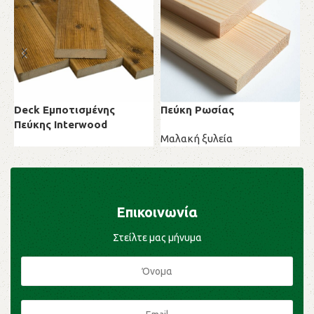
Deck Εμποτισμένης
Πεύκη Ρωσίας
Π
Πεύκης Ιnterwood
Μαλακή ξυλεία
Μ
Deck
Επικοινωνία
Στείλτε μας μήνυμα