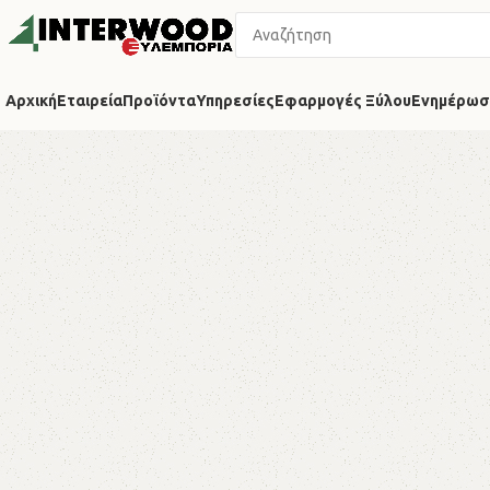
Αρχική
Εταιρεία
Προϊόντα
Υπηρεσίες
Εφαρμογές Ξύλου
Ενημέρωσ
Ό
Προϊόντα
Σκληρής
Ξυλείας