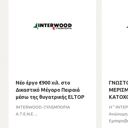
Νέο έργο €900 χιλ. στο
ΓΝΩΣΤ
Δικαστικό Μέγαρο Πειραιά
ΜΕΡΙΣ
μέσω της θυγατρικής ELTOP
ΚΑΤΟΧ
ΜΕΤΟΧ
INTERWOOD-ΞΥΛΕΜΠΟΡΙΑ
Η " ΙΝΤ
Α.Τ.Ε.Ν.Ε. ...
Ανώνυμη 
Εμποροβιο