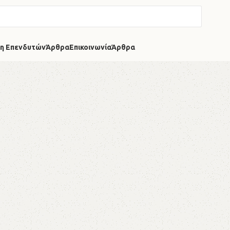
η Επενδυτών
Άρθρα
Επικοινωνία
Άρθρα
,τι έχει σχέση με το ξύλο