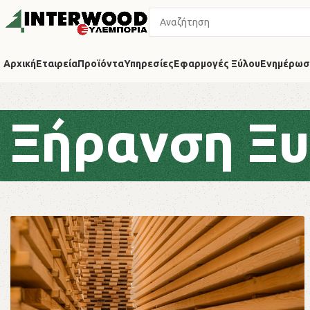
Αρχική
Εταιρεία
Προϊόντα
Υπηρεσίες
Εφαρμογές Ξύλου
Ενημέρωσ
Ξήρανση Ξυ