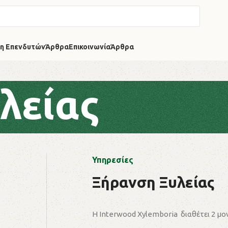
η Επενδυτών
Άρθρα
Επικοινωνία
Άρθρα
λείας
Υπηρεσίες
Ξήρανση Ξυλείας
Η Interwood Xylemboria διαθέτει 2 μο