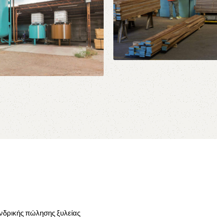
Κοπή
Πλάνισμα Ξυλείας
μός
υλείας
ονδρικής πώλησης ξυλείας