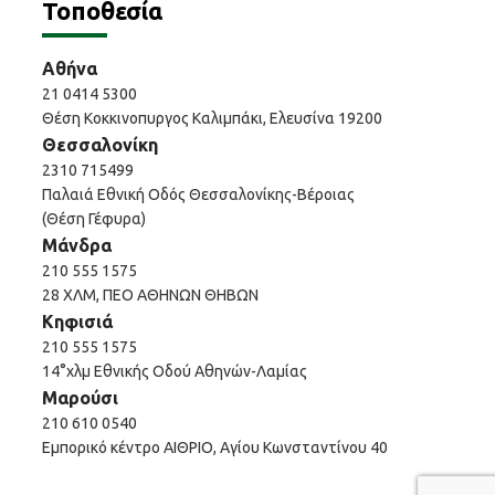
Τοποθεσία
Αθήνα
21 0414 5300
Θέση Κοκκινοπυργος Καλιμπάκι, Ελευσίνα 19200
Θεσσαλονίκη
2310 715499
Παλαιά Εθνική Οδός Θεσσαλονίκης-Βέροιας
(Θέση Γέφυρα)
Μάνδρα
210 555 1575
28 ΧΛΜ, ΠΕΟ ΑΘΗΝΩΝ ΘΗΒΩΝ
Κηφισιά
210 555 1575
14°χλμ Εθνικής Οδού Αθηνών-Λαμίας
Μαρούσι
210 610 0540
Εμπορικό κέντρο ΑΙΘΡΙΟ, Αγίου Κωνσταντίνου 40