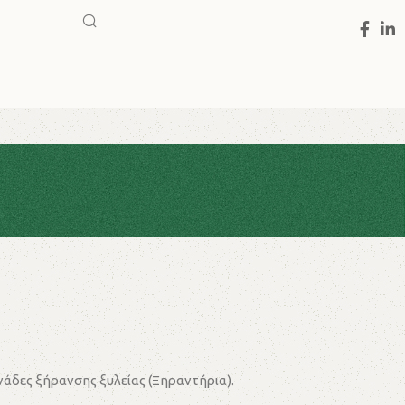
νάδες ξήρανσης ξυλείας (Ξηραντήρια).