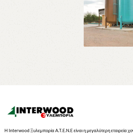
Εμβαπτισ
Εμποτισμός Ξ
Η Interwood Ξυλεμπορία A.T.E.N.E είναι η μεγαλύτερη εταιρεία χ