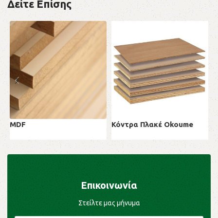
Δείτε Επίσης
MDF
Κόντρα Πλακέ Okoume
Μ
MDF
Κόντρα Πλακέ
Ν
Επικοινωνία
Στείλτε μας μήνυμα