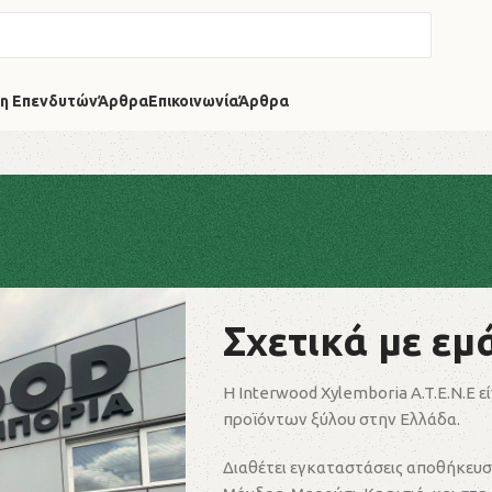
η Επενδυτών
Άρθρα
Επικοινωνία
Άρθρα
Σχετικά με εμ
Η Interwood Xylemboria A.T.E.N.E ε
προϊόντων ξύλου στην Ελλάδα.
Διαθέτει εγκαταστάσεις αποθήκευσ