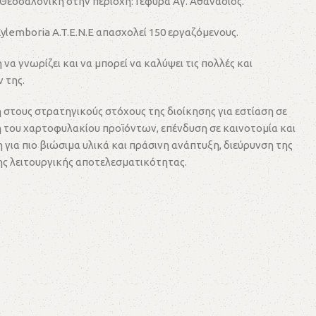
 Θεσσαλονίκη στην περιοχή: Γέφυρα Αγ. Αθανάσιος.
ylemboria A.T.E.N.E απασχολεί 150 εργαζόμενους.
 να γνωρίζει και να μπορεί να καλύψει τις πολλές και
 της.
στους στρατηγικούς στόχους της διοίκησης για εστίαση σε
 του χαρτοφυλακίου προϊόντων, επένδυση σε καινοτομία και
 για πιο βιώσιμα υλικά και πράσινη ανάπτυξη, διεύρυνση της
ης λειτουργικής αποτελεσματικότητας.