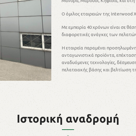
Μάνδρα, Μαρούσι, Κηφισιά, και στη
Ο όμιλος εταιρειών της Interwood X
Με εμπειρία 40 χρόνων είναι σε θέση
διαφορετικές ανάγκες των πελατών
Η εταιρεία παραμένει προσηλωμένη 
ανταγωνιστικά προϊόντα, επέκταση
αναδυόμενες τεχνολογίες, δέσμευση
πελατειακής βάσης και βελτίωση τ
Ιστορική αναδρομή