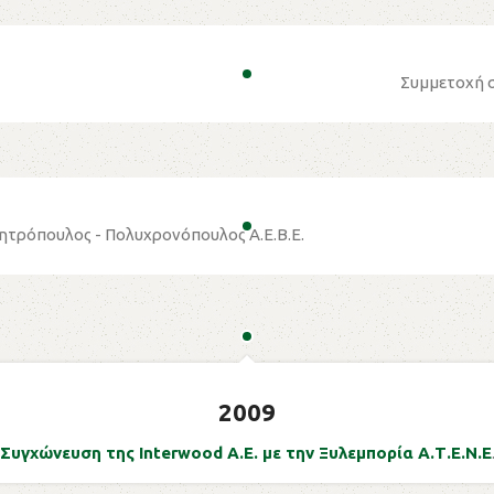
Συμμετοχή σ
ητρόπουλος - Πολυχρονόπουλος Α.Ε.Β.Ε.
2009
Συγχώνευση της Interwood Α.Ε. με την Ξυλεμπορία Α.Τ.Ε.Ν.Ε