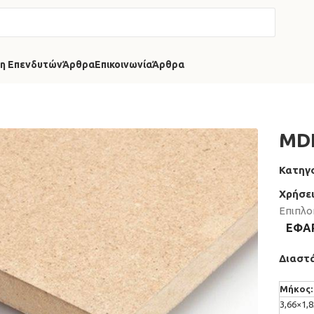
η Επενδυτών
Άρθρα
Επικοινωνία
Άρθρα
MD
Κατηγο
Χρήσει
Επιπλο
ΕΦΑ
Διαστά
Μήκος:
3,66×1,8