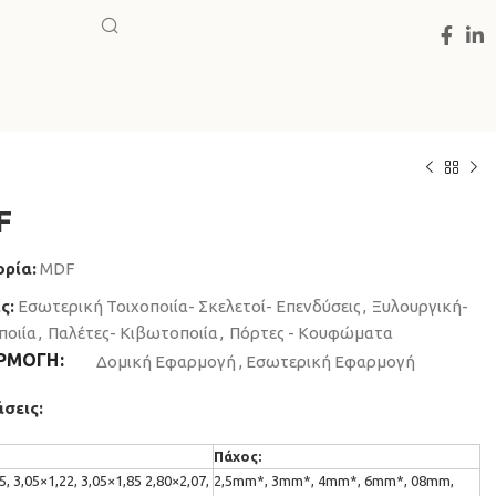
F
ρία:
MDF
ς:
Εσωτερική Τοιχοποιία- Σκελετοί- Επενδύσεις
,
Ξυλουργική-
ποιία
,
Παλέτες- Κιβωτοποιία
,
Πόρτες - Κουφώματα
ΡΜΟΓΗ
Δομική Εφαρμογή
,
Εσωτερική Εφαρμογή
σεις:
Πάχος:
5, 3,05×1,22, 3,05×1,85 2,80×2,07,
2,5mm*, 3mm*, 4mm*, 6mm*, 08mm,