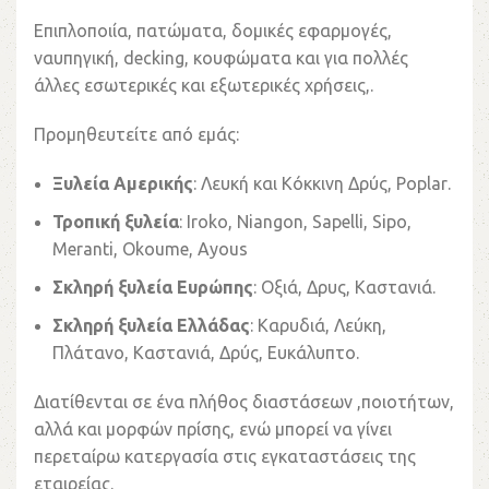
Επιπλοποιία, πατώματα, δομικές εφαρμογές,
ναυπηγική,
decking
, κουφώματα και για πολλές
άλλες εσωτερικές και εξωτερικές χρήσεις,.
Προμηθευτείτε από εμάς:
Ξυλεία Αμερικής
: Λευκή και Κόκκινη Δρύς,
Poplar
.
Τροπική
ξυλεία
: I
roko
,
Niangon
,
Sapelli
,
Sipo
,
Meranti
, Okoume, Ayous
Σκληρή ξυλεία Ευρώπης
: Οξιά, Δρυς, Καστανιά.
Σκληρή ξυλεία Ελλάδας
: Καρυδιά, Λεύκη,
Πλάτανο, Καστανιά, Δρύς, Ευκάλυπτο.
Διατίθενται σε ένα πλήθος διαστάσεων ,ποιοτήτων,
αλλά και μορφών πρίσης, ενώ μπορεί να γίνει
περεταίρω κατεργασία στις εγκαταστάσεις της
εταιρείας.