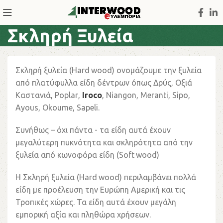
Σκληρή Ξυλεία
Σκληρή ξυλεία (
Hard
wood
) ονομάζουμε την ξυλεία
από πλατύφυλλα είδη δέντρων όπως Δρύς, Οξιά
Καστανιά,
Poplar
,
Iroco
,
Niangon
,
Meranti
,
Sipo
,
Ayous
,
Okoume
,
Sapeli
.
Συνήθως – όχι πάντα - τα είδη αυτά έχουν
μεγαλύτερη πυκνότητα και σκληρότητα από την
ξυλεία από κωνοφόρα είδη (
Soft
wood
)
Η Σκληρή ξυλεία (
Hard
wood
) περιλαμβάνει πολλά
είδη με προέλευση την Ευρώπη Αμερική και τις
Τροπικές χώρες. Τα είδη αυτά έχουν μεγάλη
εμπορική αξία και πληθώρα χρήσεων.