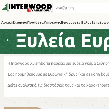
Αρχική
Εταιρεία
Προϊόντα
Υπηρεσίες
Εφαρμογές Ξύλου
Ενημέρωσ
Ξυλεία Ε
Η
Interwood
Xylemboria
παρέχει μια ευρεία γκάμα Σκληρ
Σας προμηθεύουμε με
Ευρωπαϊκή δρυς (και σε κοπή
boul
Δείτε αναλυτικά τις διαστάσεις τους και τα χαρακτηρισ