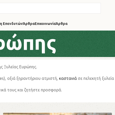
η Επενδυτών
Άρθρα
Επικοινωνία
Άρθρα
υρώπης
ής Ξυλείας Ευρώπης.
es
), οξιά ξηραντήριου ατμιστή,
καστανιά
σε πελεκητή ξυλεία 
τικά τους και ζητήστε προσφορά.