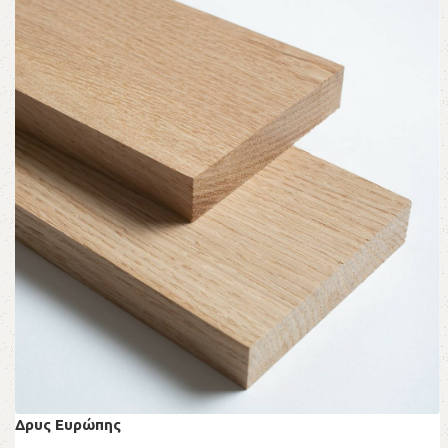
Δρυς Ευρώπης