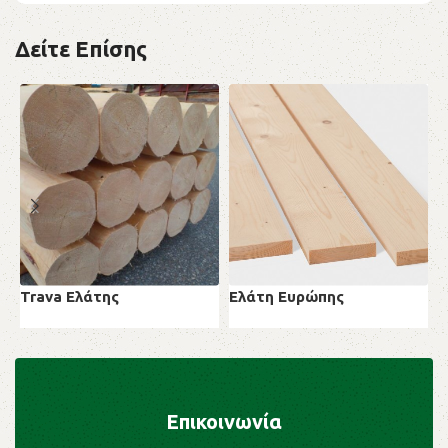
Δείτε Επίσης
Trava Ελάτης
Ελάτη Ευρώπης
Π
Μαλακή ξυλεία
Μαλακή ξυλεία
Μ
Επικοινωνία