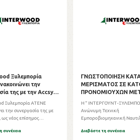
wood Ξυλεμπορία
ΓΝΩΣΤΟΠΟΙΗΣΗ ΚΑΤ
νακοινώνει την
ΜΕΡΙΣΜΑΤΟΣ ΣΕ ΚΑ
ία της με την Accsys,
ΠΡΟΝΟΜΙΟΥΧΩΝ ΜΕ
επίσημος διανομέας
od Ξυλεμπορία ΑΤΕΝΕ
Η " ΙΝΤΕΡΓΟΥΝΤ-ΞΥΛΕΜΠΟ
στην Ελλάδα.
ι την συνεργασία της με
Ανώνυμη Τεχνική
, ως νέος επίσημος
Εμποροβιομηχανική Ναυτι
Εταιρεία " (στο εξής " ΙΝΤΕΡΓ
η συνέχεια
Διαβάστε τη συνέχεια