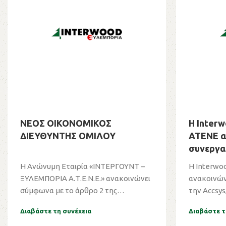
ΝΕΟΣ ΟΙΚΟΝΟΜΙΚΟΣ
Η Inter
ΔΙΕΥΘΥΝΤΗΣ ΟΜΙΛΟΥ
ΑΤΕΝΕ α
συνεργασ
ως νέος 
Η Ανώνυμη Εταιρία «ΙΝΤΕΡΓΟΥΝΤ –
Η Interwo
Accoya 
ΞΥΛΕΜΠΟΡΙΑ Α.Τ.Ε.Ν.Ε.» ανακοινώνει
ανακοινώνε
σύμφωνα με το άρθρο 2 της
την Accsys
απόφαση...
διανομέα...
Διαβάστε τη συνέχεια
Διαβάστε τ