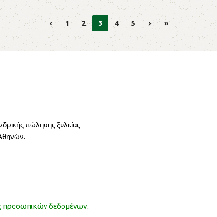
‹
1
2
3
4
5
›
»
ονδρικής πώλησης ξυλείας
 Αθηνών.
ας προσωπικών δεδομένων
.