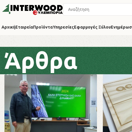
Αρχική
Εταιρεία
Προϊόντα
Υπηρεσίες
Εφαρμογές Ξύλου
Ενημέρωσ
Άρθρα